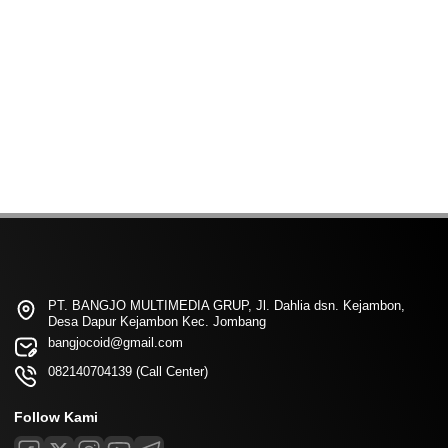
PT. BANGJO MULTIMEDIA GRUP, Jl. Dahlia dsn. Kejambon,
Desa Dapur Kejambon Kec. Jombang
bangjocoid@gmail.com
082140704139 (Call Center)
Follow Kami