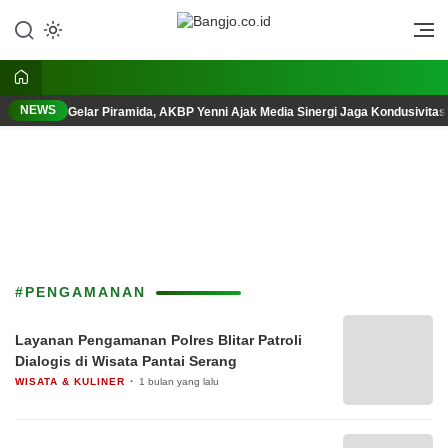
Lewati
ke
Berani, Tegas, Terpercaya
Bangjo.co.id
konten
NEWS
Gelar Piramida, AKBP Yenni Ajak Media Sinergi Jaga Kondusivita
#PENGAMANAN
Layanan Pengamanan Polres Blitar Patroli
Dialogis di Wisata Pantai Serang
WISATA & KULINER
1 bulan yang lalu