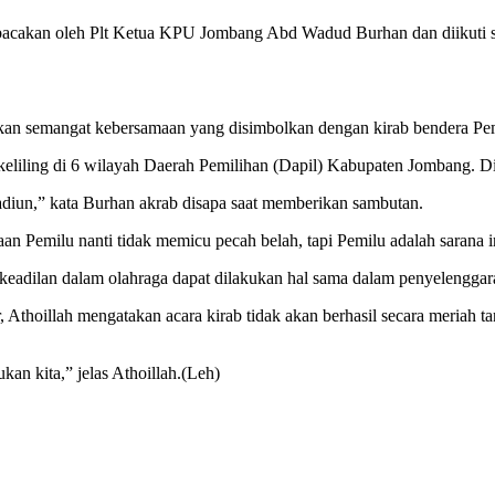
dibacakan oleh Plt Ketua KPU Jombang Abd Wadud Burhan dan diikuti s
an semangat kebersamaan yang disimbolkan dengan kirab bendera Pe
rkeliling di 6 wilayah Daerah Pemilihan (Dapil) Kabupaten Jombang. D
diun,” kata Burhan akrab disapa saat memberikan sambutan.
Pemilu nanti tidak memicu pecah belah, tapi Pemilu adalah sarana in
 keadilan dalam olahraga dapat dilakukan hal sama dalam penyelenggar
hoillah mengatakan acara kirab tidak akan berhasil secara meriah ta
kan kita,” jelas Athoillah.(Leh)