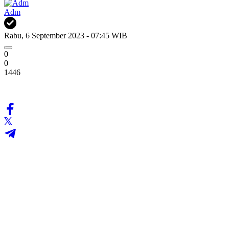
Adm
Rabu, 6 September 2023 - 07:45 WIB
0
0
1446