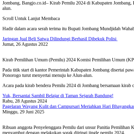
Jombang, Bangjo.co.id– Kirab Pemilu 2024 di Kabupaten Jombang, Pa
alun.
Scroll Untuk Lanjut Membaca
Hadir dalam acara serah terima itu Bupati Jombang Mundjidah Wah
Jaringan Jual Beli Satwa Dilindungi Berhasil Dibekuk Polisi
Jumat, 26 Agustus 2022
Kirab Pemilihan Umum (Pemilu) 2024 Komisi Pemilihan Umum (KPU
Pada titik start di kantor Pemerintah Kabupaten Jombang disertai pa
Ponorogo turut menyertai menuju ke Alun-alun.
Acara pada kirab bendera Pemilu 2024 di Jombang bersamaan kirab o
Yuk, Bersantai Sambil Belajar di Taman Sejarah Bandung!
Rabu, 28 Agustus 2024
Pagelaran Wayang Kulit dan Campursari Meriahkan Hari Bhayangka
Minggu, 29 Juni 2025
Ribuan anggota Penyelenggara Pemilu dari unsur Panitia Pemilihan
menyambut dengan melakukan sorak diiringi jingle pemilu 2024.