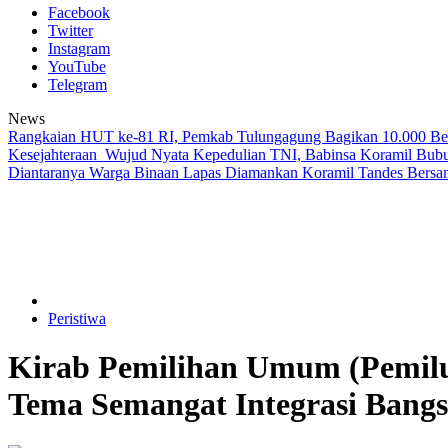
Facebook
Twitter
Instagram
YouTube
Telegram
News
Rangkaian HUT ke-81 RI, Pemkab Tulungagung Bagikan 10.000 Be
Kesejahteraan
Wujud Nyata Kepedulian TNI, Babinsa Koramil Bub
Diantaranya Warga Binaan Lapas Diamankan
Koramil Tandes Bersa
Peristiwa
Kirab Pemilihan Umum (Pemil
Tema Semangat Integrasi Bang