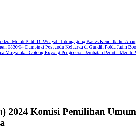
ndera Merah Putih Di Wilayah Tulungagung
Kades Kendalbulur Anang
utan 0830/04 Dampingi Posyandu Keluarga di Gundih
Polda Jatim Bo
ma Masyarakat Gotong Royong Pengecoran Jembatan Perintis Merah P
u) 2024 Komisi Pemilihan Umu
sa