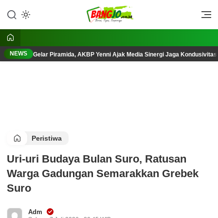
Lewati
ke
Berani, Tegas, Terpercaya
Bangjo.co.id
konten
NEWS
Gelar Piramida, AKBP Yenni Ajak Media Sinergi Jaga Kondusivita
Peristiwa
Uri-uri Budaya Bulan Suro, Ratusan
Warga Gadungan Semarakkan Grebek
Suro
Adm