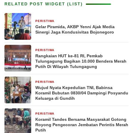
RELATED POST WIDGET (LIST)
PERISTIWA
1 jam yang lalu
Gelar Piramida, AKBP Yenni Ajak Media
Sinergi Jaga Kondusivitas Bojonegoro
PERISTIWA
21 jam yang lalu
Rangkaian HUT ke-81 RI, Pemkab
Tulungagung Bagikan 10.000 Bendera Merah
Putih Di Wilayah Tulungagung
PERISTIWA
2 hari yang lalu
Wujud Nyata Kepedulian TNI, Babinsa
Koramil Bubutan 0830/04 Dampingi Posyandu
Keluarga di Gundih
PERISTIWA
3 hari yang lalu
Koramil Tandes Bersama Masyarakat Gotong
Royong Pengecoran Jembatan Perintis Merah
Putih