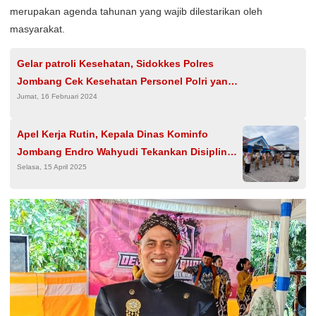
merupakan agenda tahunan yang wajib dilestarikan oleh
masyarakat.
Gelar patroli Kesehatan, Sidokkes Polres
Jombang Cek Kesehatan Personel Polri yang
Jumat, 16 Februari 2024
Mengamankan Pemilu
Apel Kerja Rutin, Kepala Dinas Kominfo
Jombang Endro Wahyudi Tekankan Disiplin
Selasa, 15 April 2025
Kerja