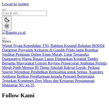
Lewati ke konten
Bangjo.co.id
Berani, Tegas, Terpercaya
News
Wujud Nyata Kepedulian TNI, Babinsa Koramil Bubutan 0830/04
Dampingi Posyandu Keluarga di Gundih
Polda Jatim Bongkar
Sindikat Penipuan Online Emas Murah, Lima Tersangka
Diantaranya Warga Binaan Lapas Diamankan
Koramil Tandes
Bersama Masyarakat Gotong Royong Pengecoran Jembatan Perintis
Merah Putih
Mensos RI Tinjau Sekolah Rakyat Gresik, Perkuat
Sinergi Wujudkan Pendidikan Berkualitas untuk Semua
Kapolres
Jombang Berikan Penghargaan kepada Personel Berprestasi,
Tegaskan Komitmen Zero Miras dan Kesiapan Pengamanan
Muktamar NU ke-35
Follow Kami