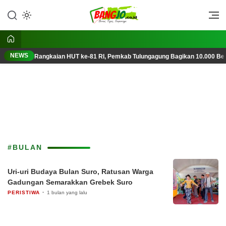
Lewati
ke
Berani, Tegas, Terpercaya
Bangjo.co.id
konten
NEWS
Rangkaian HUT ke-81 RI, Pemkab Tulungagung Bagikan 10.000 Ben
#BULAN
Uri-uri Budaya Bulan Suro, Ratusan Warga
Gadungan Semarakkan Grebek Suro
PERISTIWA
1 bulan yang lalu