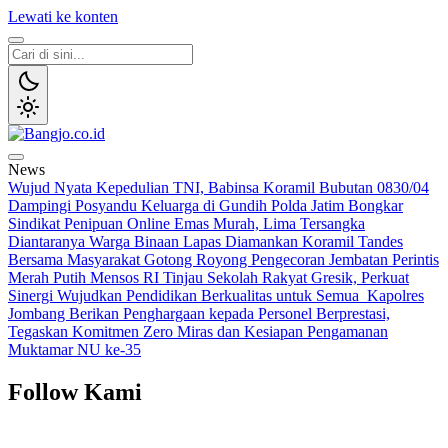
Lewati ke konten
Bangjo.co.id
Berani, Tegas, Terpercaya
News
Wujud Nyata Kepedulian TNI, Babinsa Koramil Bubutan 0830/04
Dampingi Posyandu Keluarga di Gundih
Polda Jatim Bongkar
Sindikat Penipuan Online Emas Murah, Lima Tersangka
Diantaranya Warga Binaan Lapas Diamankan
Koramil Tandes
Bersama Masyarakat Gotong Royong Pengecoran Jembatan Perintis
Merah Putih
Mensos RI Tinjau Sekolah Rakyat Gresik, Perkuat
Sinergi Wujudkan Pendidikan Berkualitas untuk Semua
Kapolres
Jombang Berikan Penghargaan kepada Personel Berprestasi,
Tegaskan Komitmen Zero Miras dan Kesiapan Pengamanan
Muktamar NU ke-35
Follow Kami