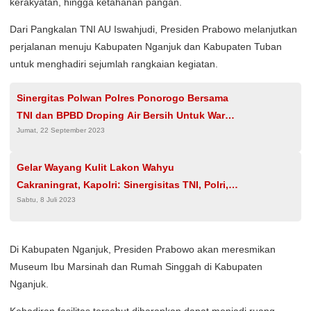
kerakyatan, hingga ketahanan pangan.
Dari Pangkalan TNI AU Iswahjudi, Presiden Prabowo melanjutkan
perjalanan menuju Kabupaten Nganjuk dan Kabupaten Tuban
untuk menghadiri sejumlah rangkaian kegiatan.
Sinergitas Polwan Polres Ponorogo Bersama
TNI dan BPBD Droping Air Bersih Untuk Warga
Jumat, 22 September 2023
Slahung
Gelar Wayang Kulit Lakon Wahyu
Cakraningrat, Kapolri: Sinergisitas TNI, Polri,
Sabtu, 8 Juli 2023
Rakyat Makin Kuat
Di Kabupaten Nganjuk, Presiden Prabowo akan meresmikan
Museum Ibu Marsinah dan Rumah Singgah di Kabupaten
Nganjuk.