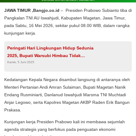
JAWA TIMUR ,Bangjo.co.id
– Presiden Prabowo Subianto tiba di
Pangkalan TNI AU Iswahjudi, Kabupaten Magetan, Jawa Timur,
pada Sabtu, 16 Mei 2026, sekitar pukul 08.00 WIB, dalam rangka
kunjungan kerja.
Peringati Hari Lingkungan Hidup Sedunia
2025, Bupati Warsubi Himbau Tidak
Kamis, 5 Juni 2025
Menggunakan Plastik Saat Perayaan Idul Adha
Kedatangan Kepala Negara disambut langsung di antaranya oleh
Menteri Pertanian Andi Amran Sulaiman, Bupati Magetan Nanik
Endang Rusminiarti, Danlanud Iswahjudi Marsma TNI Muchtadi
Anjar Legowo, serta Kapolres Magetan AKBP Raden Erik Bangun
Prakasa.
Kunjungan kerja Presiden Prabowo kali ini membawa sejumlah
agenda strategis yang berfokus pada penguatan ekonomi