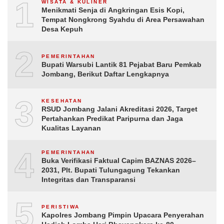
1
WISATA & KULINER
Menikmati Senja di Angkringan Esis Kopi,
Tempat Nongkrong Syahdu di Area Persawahan
Desa Kepuh
2
PEMERINTAHAN
Bupati Warsubi Lantik 81 Pejabat Baru Pemkab
Jombang, Berikut Daftar Lengkapnya
3
KESEHATAN
RSUD Jombang Jalani Akreditasi 2026, Target
Pertahankan Predikat Paripurna dan Jaga
Kualitas Layanan
4
PEMERINTAHAN
Buka Verifikasi Faktual Capim BAZNAS 2026–
2031, Plt. Bupati Tulungagung Tekankan
Integritas dan Transparansi
5
PERISTIWA
Kapolres Jombang Pimpin Upacara Penyerahan