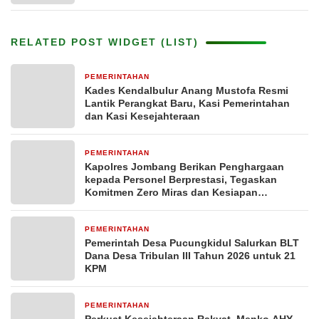
RELATED POST WIDGET (LIST)
PEMERINTAHAN
1 hari yang lalu
Kades Kendalbulur Anang Mustofa Resmi
Lantik Perangkat Baru, Kasi Pemerintahan
dan Kasi Kesejahteraan
PEMERINTAHAN
4 hari yang lalu
Kapolres Jombang Berikan Penghargaan
kepada Personel Berprestasi, Tegaskan
Komitmen Zero Miras dan Kesiapan
Pengamanan Muktamar NU ke-35
PEMERINTAHAN
4 hari yang lalu
Pemerintah Desa Pucungkidul Salurkan BLT
Dana Desa Tribulan III Tahun 2026 untuk 21
KPM
PEMERINTAHAN
5 hari yang lalu