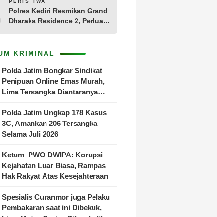
10
PERISTIWA
Polres Kediri Resmikan Grand
Dharaka Residence 2, Perluas
Akses Hunian Terjangkau
UM KRIMINAL
Polda Jatim Bongkar Sindikat
Penipuan Online Emas Murah,
Lima Tersangka Diantaranya
Warga Binaan Lapas Diamankan
Polda Jatim Ungkap 178 Kasus
3C, Amankan 206 Tersangka
Selama Juli 2026
Ketum PWO DWIPA: Korupsi
Kejahatan Luar Biasa, Rampas
Hak Rakyat Atas Kesejahteraan
Spesialis Curanmor juga Pelaku
Pembakaran saat ini Dibekuk,