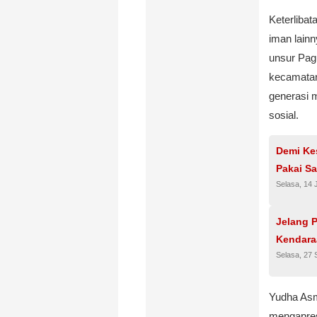
Keterlibat
iman lain
unsur Pag
kecamatan
generasi 
sosial.
Demi Ke
Pakai Sa
Selasa, 14 
Jelang P
Kendara
Selasa, 27
Yudha As
mengapresi