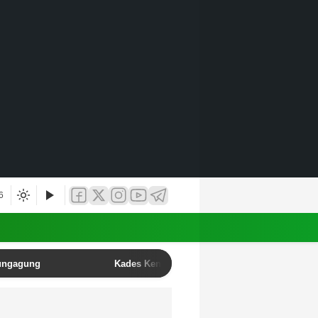
6
lungagung
Kades Kendalbulur Anang Mustofa Resmi Lant