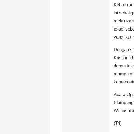
Kehadiran
ini sekal
melainkan 
tetapi se
yang ikut
Dengan s
Kristiani 
depan tol
mampu mel
kemanusi
Acara Ogo
Plumpung,
Wonosalam
(Tri)