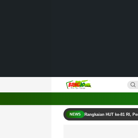
Lewati
ke
konten
Bangjo.co.id
Berani, Tegas, Terpercaya
Rangkaian HUT ke-81 RI, P
NEWS