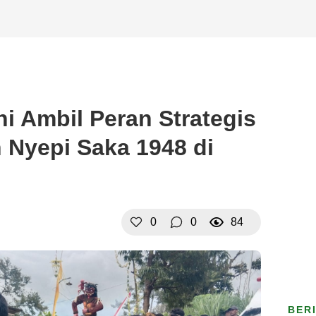
i Ambil Peran Strategis
 Nyepi Saka 1948 di
0
0
84
BER