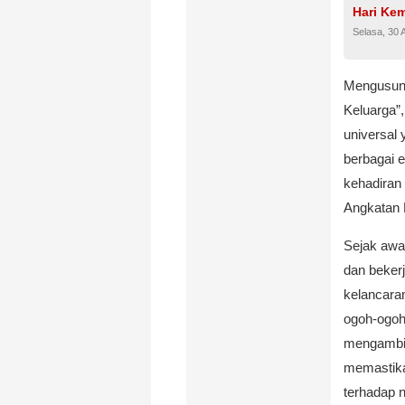
Hari Ke
Selasa, 30 
Mengusun
Keluarga”
universal 
berbagai 
kehadiran
Angkatan 
Sejak awa
dan beker
kelancara
ogoh-ogoh
mengambil
memastikan
terhadap n