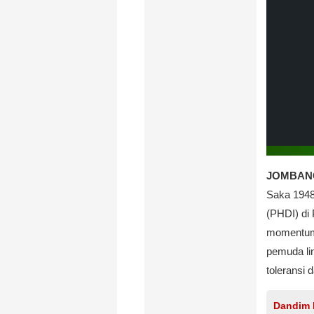
JOMBANG,
Saka 1948
(PHDI) di
momentum 
pemuda li
toleransi
Dandim 