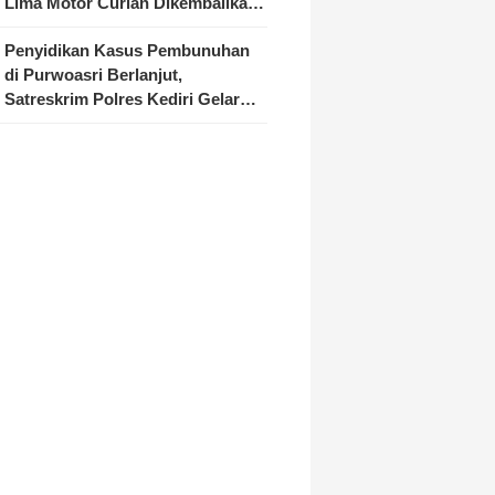
Lima Motor Curian Dikembalikan
ke Pemilik
Penyidikan Kasus Pembunuhan
di Purwoasri Berlanjut,
Satreskrim Polres Kediri Gelar
Rekonstruksi 42 Adegan