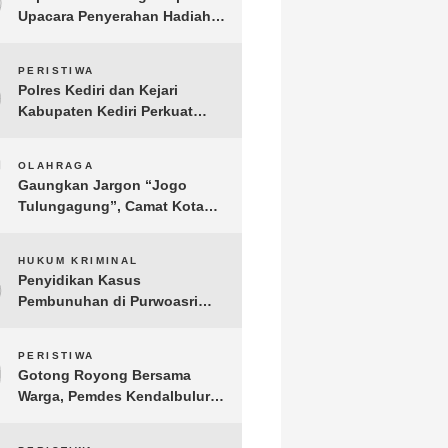
Upacara Penyerahan Hadiah
Lomba Hari Bhayangkara ke-
80
6
PERISTIWA
Polres Kediri dan Kejari
Kabupaten Kediri Perkuat
Koordinasi Penegakan Hukum
7
OLAHRAGA
Gaungkan Jargon “Jogo
Tulungagung”, Camat Kota
Menyelenggarakan Nobar
Piala Dunia di Pendopo
8
HUKUM KRIMINAL
Tamanan
Penyidikan Kasus
Pembunuhan di Purwoasri
Berlanjut, Satreskrim Polres
Kediri Gelar Rekonstruksi 42
9
PERISTIWA
Adegan
Gotong Royong Bersama
Warga, Pemdes Kendalbulur
Revitalisasi Total Jembatan
Gantung yang Rapuh