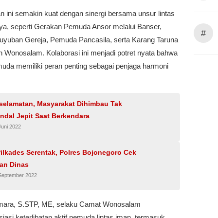
an ini semakin kuat dengan sinergi bersama unsur lintas
nya, seperti Gerakan Pemuda Ansor melalui Banser,
#
uyuban Gereja, Pemuda Pancasila, serta Karang Taruna
 Wonosalam. Kolaborasi ini menjadi potret nyata bahwa
muda memiliki peran penting sebagai penjaga harmoni
selamatan, Masyarakat Dihimbau Tak
ndal Jepit Saat Berkendara
Juni 2022
ilkades Serentak, Polres Bojonegoro Cek
an Dinas
 September 2022
mara, S.STP, ME, selaku Camat Wonosalam
asi keterlibatan aktif pemuda lintas iman, termasuk