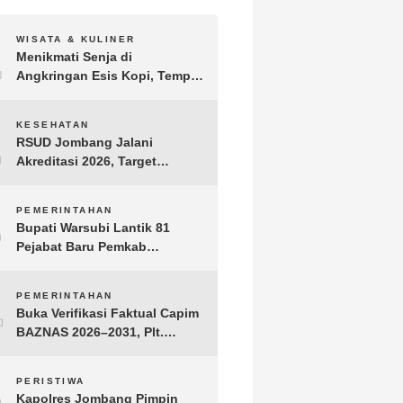
1
WISATA & KULINER
Menikmati Senja di
Angkringan Esis Kopi, Tempat
Nongkrong Syahdu di Area
Persawahan Desa Kepuh
2
KESEHATAN
RSUD Jombang Jalani
Akreditasi 2026, Target
Pertahankan Predikat
Paripurna dan Jaga Kualitas
3
PEMERINTAHAN
Layanan
Bupati Warsubi Lantik 81
Pejabat Baru Pemkab
Jombang, Berikut Daftar
Lengkapnya
4
PEMERINTAHAN
Buka Verifikasi Faktual Capim
BAZNAS 2026–2031, Plt.
Bupati Tulungagung
Tekankan Integritas dan
5
PERISTIWA
Transparansi
Kapolres Jombang Pimpin