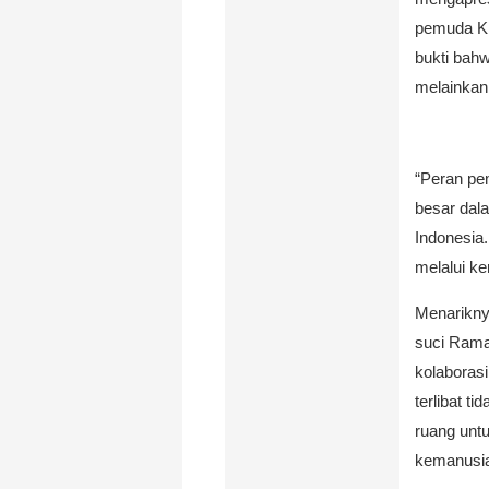
pemuda Kri
bukti bah
melainkan
“Peran pem
besar dal
Indonesia.
melalui ke
Menarikny
suci Rama
kolaboras
terlibat t
ruang untu
kemanusi