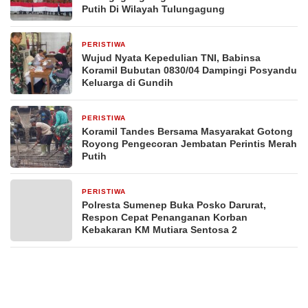
Putih Di Wilayah Tulungagung
PERISTIWA
1 hari yang lalu
Wujud Nyata Kepedulian TNI, Babinsa
Koramil Bubutan 0830/04 Dampingi Posyandu
Keluarga di Gundih
PERISTIWA
2 hari yang lalu
Koramil Tandes Bersama Masyarakat Gotong
Royong Pengecoran Jembatan Perintis Merah
Putih
PERISTIWA
4 hari yang lalu
Polresta Sumenep Buka Posko Darurat,
Respon Cepat Penanganan Korban
Kebakaran KM Mutiara Sentosa 2