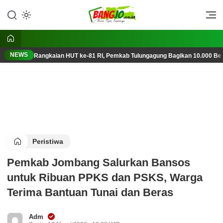
Lewati
ke
Berani, Tegas, Terpercaya
Bangjo.co.id
konten
NEWS
Rangkaian HUT ke-81 RI, Pemkab Tulungagung Bagikan 10.000 Ben
Peristiwa
Pemkab Jombang Salurkan Bansos
untuk Ribuan PPKS dan PSKS, Warga
Terima Bantuan Tunai dan Beras
Adm