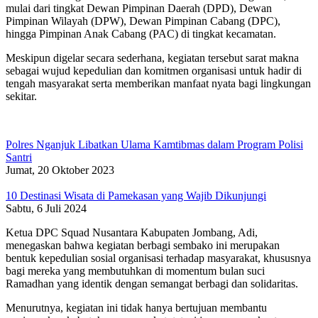
mulai dari tingkat Dewan Pimpinan Daerah (DPD), Dewan
Pimpinan Wilayah (DPW), Dewan Pimpinan Cabang (DPC),
hingga Pimpinan Anak Cabang (PAC) di tingkat kecamatan.
Meskipun digelar secara sederhana, kegiatan tersebut sarat makna
sebagai wujud kepedulian dan komitmen organisasi untuk hadir di
tengah masyarakat serta memberikan manfaat nyata bagi lingkungan
sekitar.
Polres Nganjuk Libatkan Ulama Kamtibmas dalam Program Polisi
Santri
Jumat, 20 Oktober 2023
10 Destinasi Wisata di Pamekasan yang Wajib Dikunjungi
Sabtu, 6 Juli 2024
Ketua DPC Squad Nusantara Kabupaten Jombang, Adi,
menegaskan bahwa kegiatan berbagi sembako ini merupakan
bentuk kepedulian sosial organisasi terhadap masyarakat, khususnya
bagi mereka yang membutuhkan di momentum bulan suci
Ramadhan yang identik dengan semangat berbagi dan solidaritas.
Menurutnya, kegiatan ini tidak hanya bertujuan membantu