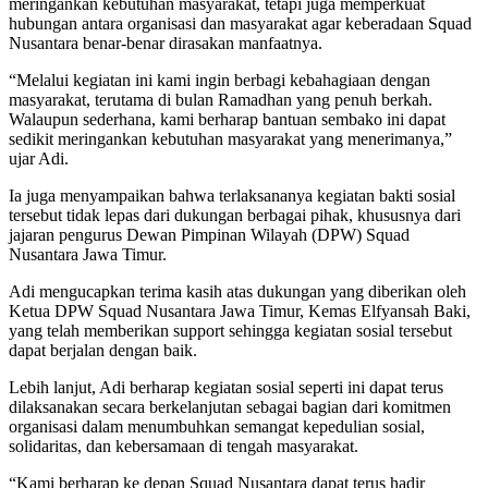
meringankan kebutuhan masyarakat, tetapi juga memperkuat
hubungan antara organisasi dan masyarakat agar keberadaan Squad
Nusantara benar-benar dirasakan manfaatnya.
“Melalui kegiatan ini kami ingin berbagi kebahagiaan dengan
masyarakat, terutama di bulan Ramadhan yang penuh berkah.
Walaupun sederhana, kami berharap bantuan sembako ini dapat
sedikit meringankan kebutuhan masyarakat yang menerimanya,”
ujar Adi.
Ia juga menyampaikan bahwa terlaksananya kegiatan bakti sosial
tersebut tidak lepas dari dukungan berbagai pihak, khususnya dari
jajaran pengurus Dewan Pimpinan Wilayah (DPW) Squad
Nusantara Jawa Timur.
Adi mengucapkan terima kasih atas dukungan yang diberikan oleh
Ketua DPW Squad Nusantara Jawa Timur, Kemas Elfyansah Baki,
yang telah memberikan support sehingga kegiatan sosial tersebut
dapat berjalan dengan baik.
Lebih lanjut, Adi berharap kegiatan sosial seperti ini dapat terus
dilaksanakan secara berkelanjutan sebagai bagian dari komitmen
organisasi dalam menumbuhkan semangat kepedulian sosial,
solidaritas, dan kebersamaan di tengah masyarakat.
“Kami berharap ke depan Squad Nusantara dapat terus hadir