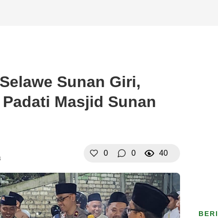
Selawe Sunan Giri,
Padati Masjid Sunan
0
0
40
B
BER