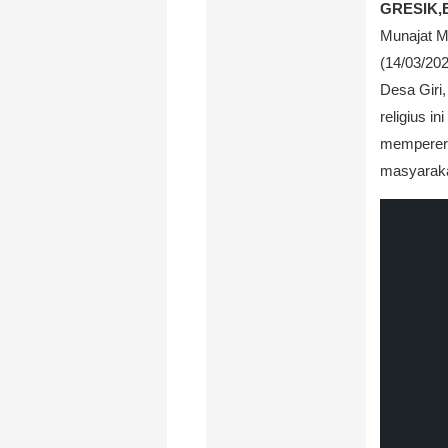
GRESIK,B
Munajat M
(14/03/202
Desa Giri
religius 
memperera
masyaraka