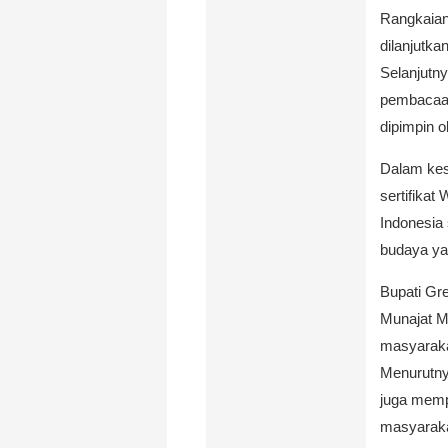
Rangkaian
dilanjutk
Selanjutn
pembacaan 
dipimpin 
Dalam kes
sertifika
Indonesia 
budaya yan
Bupati Gr
Munajat M
masyarakat
Menurutnya
juga mempe
masyaraka