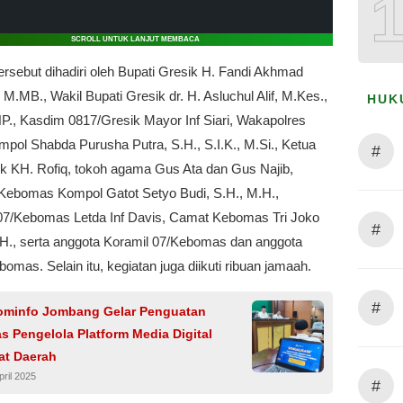
SCROLL UNTUK LANJUT MEMBACA
ersebut dihadiri oleh Bupati Gresik H. Fandi Akhmad
, M.MB., Wakil Bupati Gresik dr. H. Asluchul Alif, M.Kes.,
HUK
P., Kasdim 0817/Gresik Mayor Inf Siari, Wakapolres
pol Shabda Purusha Putra, S.H., S.I.K., M.Si., Ketua
#
k KH. Rofiq, tokoh agama Gus Ata dan Gus Najib,
Kebomas Kompol Gatot Setyo Budi, S.H., M.H.,
07/Kebomas Letda Inf Davis, Camat Kebomas Tri Joko
#
S.H., serta anggota Koramil 07/Kebomas dan anggota
omas. Selain itu, kegiatan juga diikuti ribuan jamaah.
#
ominfo Jombang Gelar Penguatan
s Pengelola Platform Media Digital
at Daerah
pril 2025
#