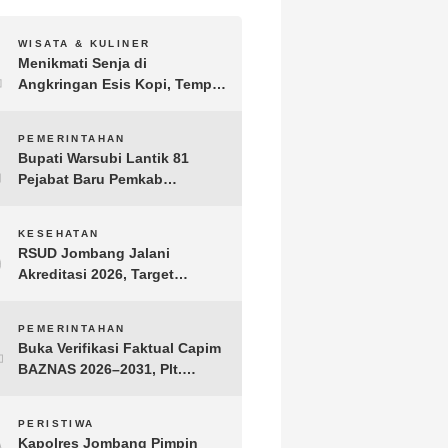
1
WISATA & KULINER
Menikmati Senja di
Angkringan Esis Kopi, Tempat
Nongkrong Syahdu di Area
Persawahan Desa Kepuh
2
PEMERINTAHAN
Bupati Warsubi Lantik 81
Pejabat Baru Pemkab
Jombang, Berikut Daftar
Lengkapnya
3
KESEHATAN
RSUD Jombang Jalani
Akreditasi 2026, Target
Pertahankan Predikat
Paripurna dan Jaga Kualitas
4
PEMERINTAHAN
Layanan
Buka Verifikasi Faktual Capim
BAZNAS 2026–2031, Plt.
Bupati Tulungagung
Tekankan Integritas dan
5
PERISTIWA
Transparansi
Kapolres Jombang Pimpin