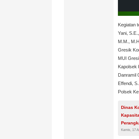
Kegiatan t
Yani, S.E.
M.M., M.H
Gresik Kom
MUI Gresi
Kapolsek 
Danramil 
Effendi, 
Polsek Keb
Dinas K
Kapasita
Perangk
Kamis, 17 A