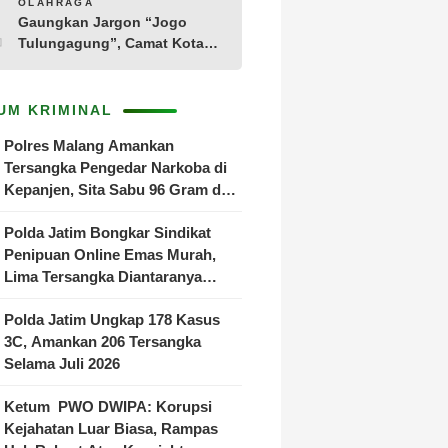
10
OLAHRAGA
Adegan
Gaungkan Jargon “Jogo
Tulungagung”, Camat Kota
Menyelenggarakan Nobar
Piala Dunia di Pendopo
Tamanan
UM KRIMINAL
Polres Malang Amankan
Tersangka Pengedar Narkoba di
Kepanjen, Sita Sabu 96 Gram dan
Ganja 131 Gram
Polda Jatim Bongkar Sindikat
Penipuan Online Emas Murah,
Lima Tersangka Diantaranya
Warga Binaan Lapas Diamankan
Polda Jatim Ungkap 178 Kasus
3C, Amankan 206 Tersangka
Selama Juli 2026
Ketum PWO DWIPA: Korupsi
Kejahatan Luar Biasa, Rampas