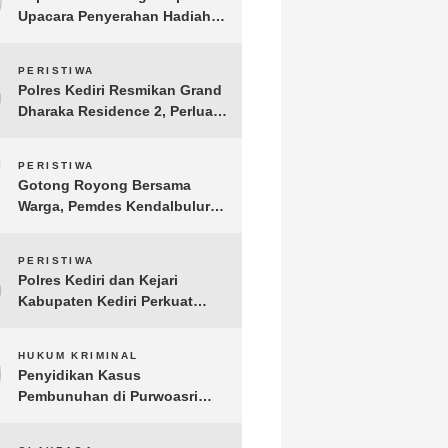
Upacara Penyerahan Hadiah
Lomba Hari Bhayangkara ke-
80
6
PERISTIWA
Polres Kediri Resmikan Grand
Dharaka Residence 2, Perluas
Akses Hunian Terjangkau
7
PERISTIWA
Gotong Royong Bersama
Warga, Pemdes Kendalbulur
Revitalisasi Total Jembatan
Gantung yang Rapuh
8
PERISTIWA
Polres Kediri dan Kejari
Kabupaten Kediri Perkuat
Koordinasi Penegakan Hukum
9
HUKUM KRIMINAL
Penyidikan Kasus
Pembunuhan di Purwoasri
Berlanjut, Satreskrim Polres
Kediri Gelar Rekonstruksi 42