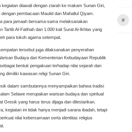
 kegiatan diawali dengan ziarah ke makam Sunan Giri,
an dengan pembacaan Maulid dan Mahallul Qiyam.
#
ya para jamaah bersama-sama melaksanakan
Tartib Al-Fatihah dan 1.000 kali Surat Al-Ikhlas yang
oleh para tokoh agama setempat.
empatan tersebut juga dilaksanakan penyerahan
t Warisan Budaya dari Kementerian Kebudayaan Republik
sebagai bentuk pengakuan terhadap nilai sejarah dan
g dimiliki kawasan religi Sunan Giri.
esik dalam sambutannya menyampaikan bahwa tradisi
alam Selawe merupakan warisan budaya dan spiritual
 Gresik yang harus terus dijaga dan dilestarikan.
, kegiatan ini tidak hanya menjadi sarana ibadah, tetapi
rkuat nilai kebersamaan serta identitas religius
t.