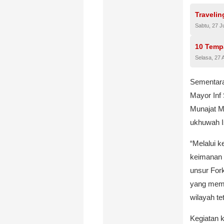
Travelin
Sabtu, 27 J
10 Temp
Selasa, 27 
Sementara 
Mayor Inf
Munajat M
ukhuwah I
“Melalui 
keimanan 
unsur For
yang memb
wilayah te
Kegiatan 