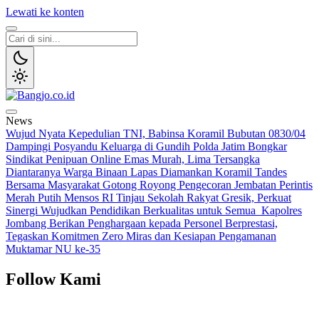
Lewati ke konten
Bangjo.co.id
Berani, Tegas, Terpercaya
News
Wujud Nyata Kepedulian TNI, Babinsa Koramil Bubutan 0830/04
Dampingi Posyandu Keluarga di Gundih
Polda Jatim Bongkar
Sindikat Penipuan Online Emas Murah, Lima Tersangka
Diantaranya Warga Binaan Lapas Diamankan
Koramil Tandes
Bersama Masyarakat Gotong Royong Pengecoran Jembatan Perintis
Merah Putih
Mensos RI Tinjau Sekolah Rakyat Gresik, Perkuat
Sinergi Wujudkan Pendidikan Berkualitas untuk Semua
Kapolres
Jombang Berikan Penghargaan kepada Personel Berprestasi,
Tegaskan Komitmen Zero Miras dan Kesiapan Pengamanan
Muktamar NU ke-35
Follow Kami