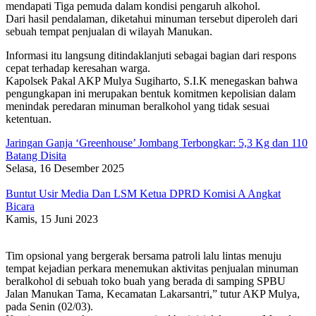
mendapati Tiga pemuda dalam kondisi pengaruh alkohol.
Dari hasil pendalaman, diketahui minuman tersebut diperoleh dari
sebuah tempat penjualan di wilayah Manukan.
Informasi itu langsung ditindaklanjuti sebagai bagian dari respons
cepat terhadap keresahan warga.
Kapolsek Pakal AKP Mulya Sugiharto, S.I.K menegaskan bahwa
pengungkapan ini merupakan bentuk komitmen kepolisian dalam
menindak peredaran minuman beralkohol yang tidak sesuai
ketentuan.
Jaringan Ganja ‘Greenhouse’ Jombang Terbongkar: 5,3 Kg dan 110
Batang Disita
Selasa, 16 Desember 2025
Buntut Usir Media Dan LSM Ketua DPRD Komisi A Angkat
Bicara
Kamis, 15 Juni 2023
Tim opsional yang bergerak bersama patroli lalu lintas menuju
tempat kejadian perkara menemukan aktivitas penjualan minuman
beralkohol di sebuah toko buah yang berada di samping SPBU
Jalan Manukan Tama, Kecamatan Lakarsantri,” tutur AKP Mulya,
pada Senin (02/03).