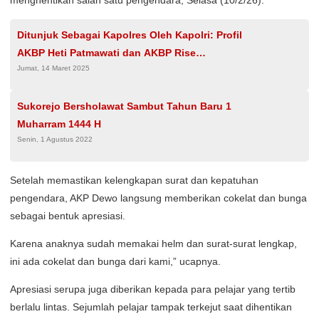
menghentikan salah satu pengendara, Selasa (10/2/26).
Ditunjuk Sebagai Kapolres Oleh Kapolri: Profil
AKBP Heti Patmawati dan AKBP Rise
Jumat, 14 Maret 2025
Sandiyantanti
Sukorejo Bersholawat Sambut Tahun Baru 1
Muharram 1444 H
Senin, 1 Agustus 2022
Setelah memastikan kelengkapan surat dan kepatuhan
pengendara, AKP Dewo langsung memberikan cokelat dan bunga
sebagai bentuk apresiasi.
Karena anaknya sudah memakai helm dan surat-surat lengkap,
ini ada cokelat dan bunga dari kami,” ucapnya.
Apresiasi serupa juga diberikan kepada para pelajar yang tertib
berlalu lintas. Sejumlah pelajar tampak terkejut saat dihentikan