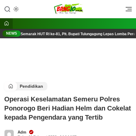
Lewati
ke
Berani, Tegas, Terpercaya
Bangjo.co.id
konten
NEWS
Semarak HUT RI ke-81, Plt. Bupati Tulungagung Lepas Lomba Pera
Pendidikan
Operasi Keselamatan Semeru Polres
Ponorogo Beri Hadian Helm dan Cokelat
kepada Pengendara yang Tertib
Adm