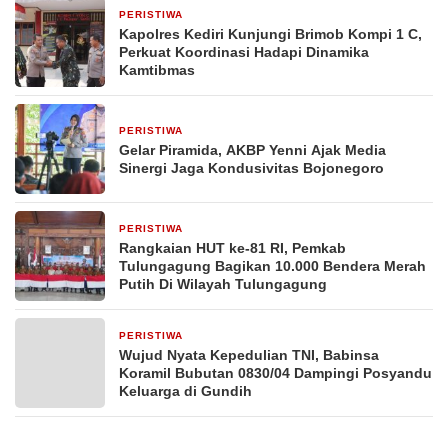
PERISTIWA
4 jam yang lalu
Kapolres Kediri Kunjungi Brimob Kompi 1 C,
Perkuat Koordinasi Hadapi Dinamika
Kamtibmas
PERISTIWA
1 hari yang lalu
Gelar Piramida, AKBP Yenni Ajak Media
Sinergi Jaga Kondusivitas Bojonegoro
PERISTIWA
2 hari yang lalu
Rangkaian HUT ke-81 RI, Pemkab
Tulungagung Bagikan 10.000 Bendera Merah
Putih Di Wilayah Tulungagung
PERISTIWA
3 hari yang lalu
Wujud Nyata Kepedulian TNI, Babinsa
Koramil Bubutan 0830/04 Dampingi Posyandu
Keluarga di Gundih