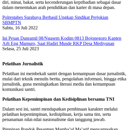
diri, minat, bakat, serta kecenderungan kepribadian sebagai dasar
dalam menentukan arah pendidikan dan karier di masa depan.
Polrestabes Surabaya Berhasil Ungkap Sindikat Perjokian
SBMPTN
Sabtu, 16 Juli 2022
Ini Pesan Danramil 08/Ngasem Kodim 0813 Bojonegoro Kapten
Arh Eng Mamuro, Saat Hadiri Musde RKP Desa Mediyunan
Selasa, 25 Juli 2023
Pelatihan Jurnalistik
Pelatihan ini membekali santri dengan kemampuan dasar jurnalistik,
mulai dari teknik menulis berita, pengolahan informasi, hingga etika
jurnalistik, guna meningkatkan literasi media dan kemampuan
komunikasi santri.
Pelatihan Kepemimpinan dan Kedisiplinan bersama TNI
Dalam sesi ini, santri mendapatkan pembinaan karakter melalui
pelatihan kepemimpinan, kedisiplinan, kerja sama tim, serta
penanaman nilai-nilai nasionalisme dan tanggung jawab.
Pimpinan Pondok Pesantren Mamba’ul Ma’arif menyampaikan