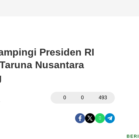
ampingi Presiden RI
Taruna Nusantara
g
0
0
493
B
BER