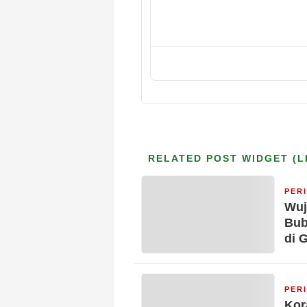
RELATED POST WIDGET (L
PER
Wuj
Bub
di 
PER
Kor