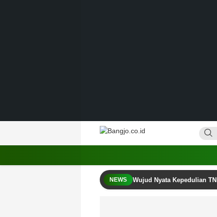
Lewati
ke
konten
Bangjo.co.id
Berani, Tegas, Terpercaya
Wujud Nyata Kepedulian TN
NEWS