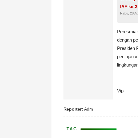
IAF ke-2 
Rabu, 28 A
Peresmian
dengan pe
Presiden 
peninjauan
lingkungan
Vip
Reporter:
Adm
TAG