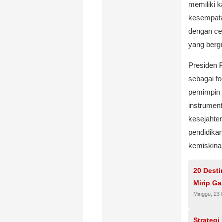
memiliki k
kesempata
dengan ce
yang berg
Presiden 
sebagai f
pemimpin y
instrumen
kesejahter
pendidika
kemiskina
20 Desti
Mirip Ga
Minggu, 23
Strateg