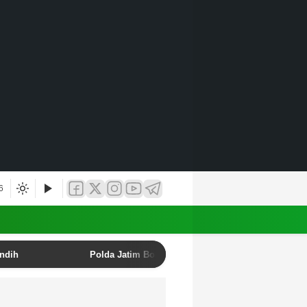
6
undih
Polda Jatim Bongkar Sindikat Penipuan Online E