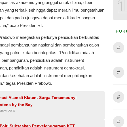
apasitas akademis yang unggul untuk dibina, diberi
n yang terbaik sehingga dapat meraih ilmu pengetahuan
pat dan pada ujungnya dapat menjadi kader bangsa
una,” ucap Presiden RI.
HUK
Prabowo menegaskan perlunya pendidikan berkualitas
ondasi pembangunan nasional dan pembentukan calon
#
ang patriotik dan berintegritas. “Pendidikan adalah
t pembangunan, pendidikan adalah instrument
aan, pendidikan adalah instrument demokrasi,
#
n dan kesehatan adalah instrument menghilangkan
n,” tegas Presiden Prabowo.
#
nasi Alam di Klaten: Surga Tersembunyi
rdens by the Bay
 Maret 2025
#
i Polri Sukseskan Penyelenggaraan KTT