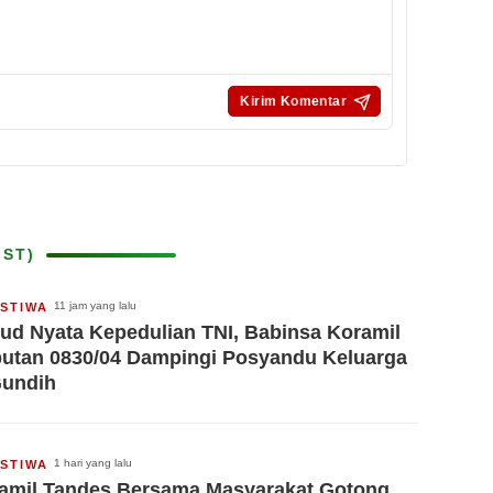
IST)
11 jam yang lalu
ISTIWA
ud Nyata Kepedulian TNI, Babinsa Koramil
utan 0830/04 Dampingi Posyandu Keluarga
Gundih
1 hari yang lalu
ISTIWA
amil Tandes Bersama Masyarakat Gotong