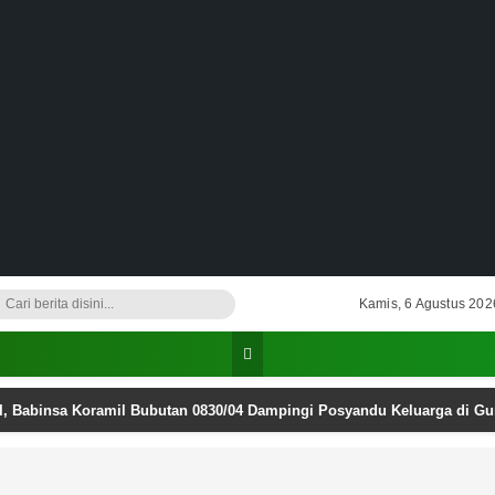
Kamis, 6 Agustus 202
I, Babinsa Koramil Bubutan 0830/04 Dampingi Posyandu Keluarga di G