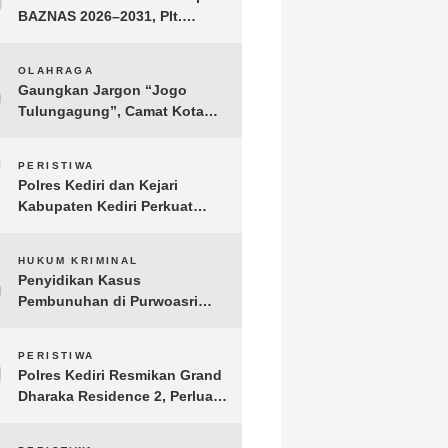
BAZNAS 2026–2031, Plt.
Bupati Tulungagung
Tekankan Integritas dan
6
OLAHRAGA
Transparansi
Gaungkan Jargon “Jogo
Tulungagung”, Camat Kota
Menyelenggarakan Nobar
Piala Dunia di Pendopo
7
PERISTIWA
Tamanan
Polres Kediri dan Kejari
Kabupaten Kediri Perkuat
Koordinasi Penegakan Hukum
8
HUKUM KRIMINAL
Penyidikan Kasus
Pembunuhan di Purwoasri
Berlanjut, Satreskrim Polres
Kediri Gelar Rekonstruksi 42
9
PERISTIWA
Adegan
Polres Kediri Resmikan Grand
Dharaka Residence 2, Perluas
Akses Hunian Terjangkau