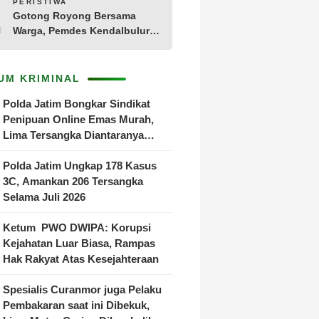
10
PERISTIWA
Gotong Royong Bersama
Warga, Pemdes Kendalbulur
Revitalisasi Total Jembatan
Gantung yang Rapuh
UM KRIMINAL
Polda Jatim Bongkar Sindikat
Penipuan Online Emas Murah,
Lima Tersangka Diantaranya
Warga Binaan Lapas Diamankan
Polda Jatim Ungkap 178 Kasus
3C, Amankan 206 Tersangka
Selama Juli 2026
Ketum PWO DWIPA: Korupsi
Kejahatan Luar Biasa, Rampas
Hak Rakyat Atas Kesejahteraan
Spesialis Curanmor juga Pelaku
Pembakaran saat ini Dibekuk,