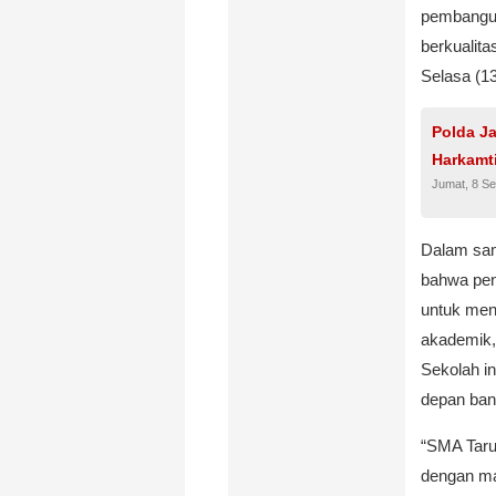
pembangun
berkualit
Selasa (13
Polda J
Harkamt
Jumat, 8 S
Dalam sam
bahwa pen
untuk men
akademik,
Sekolah in
depan ban
“SMA Tarun
dengan ma