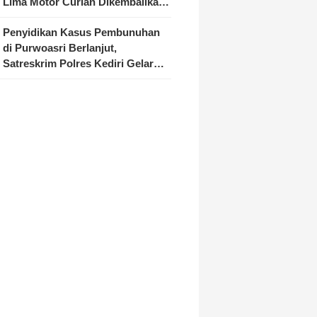
Lima Motor Curian Dikembalikan
ke Pemilik
Penyidikan Kasus Pembunuhan
di Purwoasri Berlanjut,
Satreskrim Polres Kediri Gelar
Rekonstruksi 42 Adegan