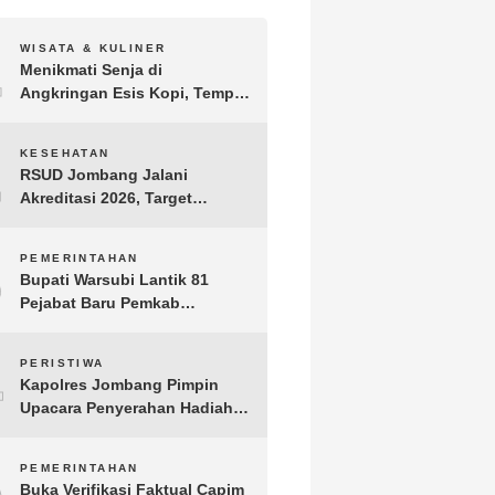
1
WISATA & KULINER
Menikmati Senja di
Angkringan Esis Kopi, Tempat
Nongkrong Syahdu di Area
Persawahan Desa Kepuh
2
KESEHATAN
RSUD Jombang Jalani
Akreditasi 2026, Target
Pertahankan Predikat
Paripurna dan Jaga Kualitas
3
PEMERINTAHAN
Layanan
Bupati Warsubi Lantik 81
Pejabat Baru Pemkab
Jombang, Berikut Daftar
Lengkapnya
4
PERISTIWA
Kapolres Jombang Pimpin
Upacara Penyerahan Hadiah
Lomba Hari Bhayangkara ke-
80
5
PEMERINTAHAN
Buka Verifikasi Faktual Capim