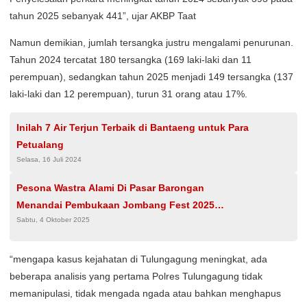
tahun 2025 sebanyak 441”, ujar AKBP Taat
Namun demikian, jumlah tersangka justru mengalami penurunan.
Tahun 2024 tercatat 180 tersangka (169 laki-laki dan 11
perempuan), sedangkan tahun 2025 menjadi 149 tersangka (137
laki-laki dan 12 perempuan), turun 31 orang atau 17%.
Inilah 7 Air Terjun Terbaik di Bantaeng untuk Para
Petualang
Selasa, 16 Juli 2024
Pesona Wastra Alami Di Pasar Barongan
Menandai Pembukaan Jombang Fest 2025
Sabtu, 4 Oktober 2025
Dalam Rangka Hari Jadi Pemkab Jombang Ke
115
“mengapa kasus kejahatan di Tulungagung meningkat, ada
beberapa analisis yang pertama Polres Tulungagung tidak
memanipulasi, tidak mengada ngada atau bahkan menghapus