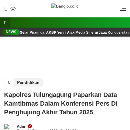
Lewati
ke
Berani, Tegas, Terpercaya
Bangjo.co.id
konten
NEWS
Gelar Piramida, AKBP Yenni Ajak Media Sinergi Jaga Kondusivita
Pendidikan
Kapolres Tulungagung Paparkan Data
Kamtibmas Dalam Konferensi Pers Di
Penghujung Akhir Tahun 2025
Adm