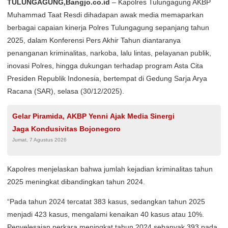
TULUNGAGUNG,Bangjo.co.id
– Kapolres Tulungagung AKBP
Muhammad Taat Resdi dihadapan awak media memaparkan
berbagai capaian kinerja Polres Tulungagung sepanjang tahun
2025, dalam Konferensi Pers Akhir Tahun diantaranya
penanganan kriminalitas, narkoba, lalu lintas, pelayanan publik,
inovasi Polres, hingga dukungan terhadap program Asta Cita
Presiden Republik Indonesia, bertempat di Gedung Sarja Arya
Racana (SAR), selasa (30/12/2025).
Gelar Piramida, AKBP Yenni Ajak Media Sinergi
Jaga Kondusivitas Bojonegoro
Jumat, 7 Agustus 2026
Kapolres menjelaskan bahwa jumlah kejadian kriminalitas tahun
2025 meningkat dibandingkan tahun 2024.
“Pada tahun 2024 tercatat 383 kasus, sedangkan tahun 2025
menjadi 423 kasus, mengalami kenaikan 40 kasus atau 10%.
Penyelesaian perkara meningkat tahun 2024 sebanyak 393 pada