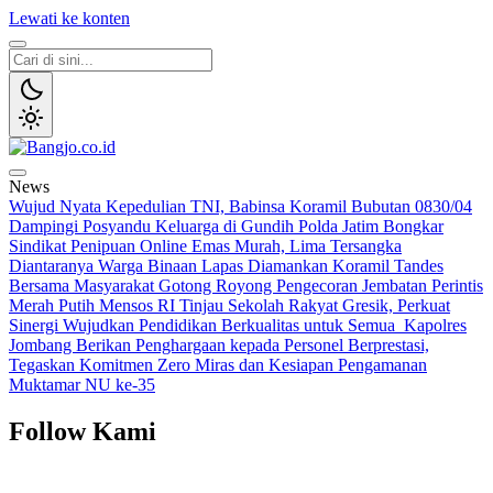
Lewati ke konten
Bangjo.co.id
Berani, Tegas, Terpercaya
News
Wujud Nyata Kepedulian TNI, Babinsa Koramil Bubutan 0830/04
Dampingi Posyandu Keluarga di Gundih
Polda Jatim Bongkar
Sindikat Penipuan Online Emas Murah, Lima Tersangka
Diantaranya Warga Binaan Lapas Diamankan
Koramil Tandes
Bersama Masyarakat Gotong Royong Pengecoran Jembatan Perintis
Merah Putih
Mensos RI Tinjau Sekolah Rakyat Gresik, Perkuat
Sinergi Wujudkan Pendidikan Berkualitas untuk Semua
Kapolres
Jombang Berikan Penghargaan kepada Personel Berprestasi,
Tegaskan Komitmen Zero Miras dan Kesiapan Pengamanan
Muktamar NU ke-35
Follow Kami