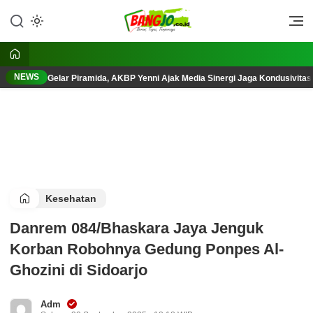
Lewati
ke
Berani, Tegas, Terpercaya
Bangjo.co.id
konten
NEWS
Gelar Piramida, AKBP Yenni Ajak Media Sinergi Jaga Kondusivita
Kesehatan
Danrem 084/Bhaskara Jaya Jenguk
Korban Robohnya Gedung Ponpes Al-
Ghozini di Sidoarjo
Adm