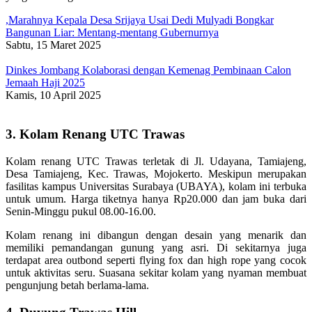
,Marahnya Kepala Desa Srijaya Usai Dedi Mulyadi Bongkar
Bangunan Liar: Mentang-mentang Gubernurnya
Sabtu, 15 Maret 2025
Dinkes Jombang Kolaborasi dengan Kemenag Pembinaan Calon
Jemaah Haji 2025
Kamis, 10 April 2025
3. Kolam Renang UTC Trawas
Kolam renang UTC Trawas terletak di Jl. Udayana, Tamiajeng,
Desa Tamiajeng, Kec. Trawas, Mojokerto. Meskipun merupakan
fasilitas kampus Universitas Surabaya (UBAYA), kolam ini terbuka
untuk umum. Harga tiketnya hanya Rp20.000 dan jam buka dari
Senin-Minggu pukul 08.00-16.00.
Kolam renang ini dibangun dengan desain yang menarik dan
memiliki pemandangan gunung yang asri. Di sekitarnya juga
terdapat area outbond seperti flying fox dan high rope yang cocok
untuk aktivitas seru. Suasana sekitar kolam yang nyaman membuat
pengunjung betah berlama-lama.