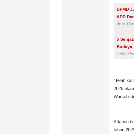
DPMD Jo
ADD Dan
Senin, 9 D
5 Senjat
Budaya
Jumat, 2 A
“Telah ka
2026 akan 
Warsubi d
Adapun be
tahun 202