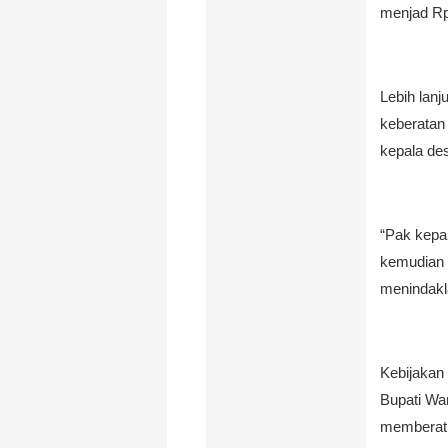
menjad Rp
Lebih lan
keberatan
kepala de
“Pak kepa
kemudian 
menindakla
Kebijakan
Bupati Wa
memberat