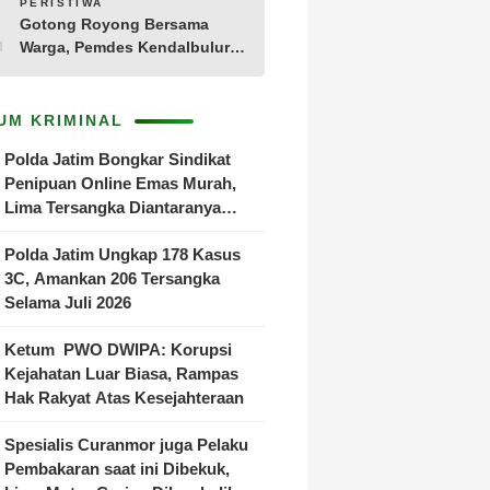
10
PERISTIWA
Gotong Royong Bersama
Warga, Pemdes Kendalbulur
Revitalisasi Total Jembatan
Gantung yang Rapuh
UM KRIMINAL
Polda Jatim Bongkar Sindikat
Penipuan Online Emas Murah,
Lima Tersangka Diantaranya
Warga Binaan Lapas Diamankan
Polda Jatim Ungkap 178 Kasus
3C, Amankan 206 Tersangka
Selama Juli 2026
Ketum PWO DWIPA: Korupsi
Kejahatan Luar Biasa, Rampas
Hak Rakyat Atas Kesejahteraan
Spesialis Curanmor juga Pelaku
Pembakaran saat ini Dibekuk,