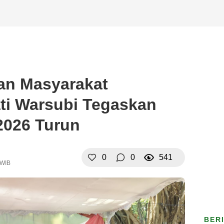
an Masyarakat
ti Warsubi Tegaskan
2026 Turun
0
0
541
 WIB
BER