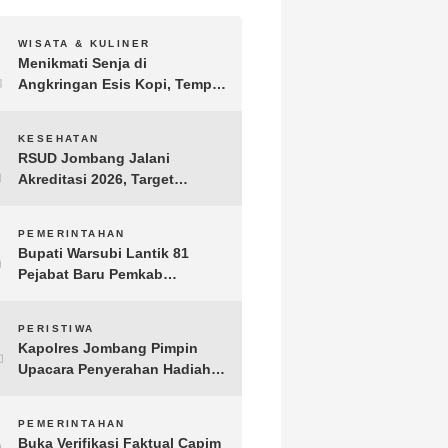
1
WISATA & KULINER
Menikmati Senja di
Angkringan Esis Kopi, Tempat
Nongkrong Syahdu di Area
Persawahan Desa Kepuh
2
KESEHATAN
RSUD Jombang Jalani
Akreditasi 2026, Target
Pertahankan Predikat
Paripurna dan Jaga Kualitas
3
PEMERINTAHAN
Layanan
Bupati Warsubi Lantik 81
Pejabat Baru Pemkab
Jombang, Berikut Daftar
Lengkapnya
4
PERISTIWA
Kapolres Jombang Pimpin
Upacara Penyerahan Hadiah
Lomba Hari Bhayangkara ke-
80
5
PEMERINTAHAN
Buka Verifikasi Faktual Capim