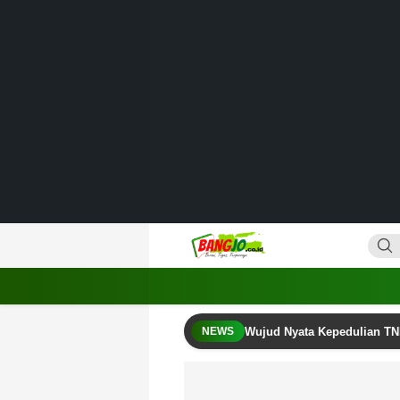
Lewati
ke
konten
Bangjo.co.id
Berani, Tegas, Terpercaya
Wujud Nyata Kepedulian TN
NEWS