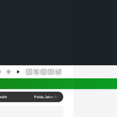
6
undih
Polda Jatim Bongkar Sindikat Penipuan Online E