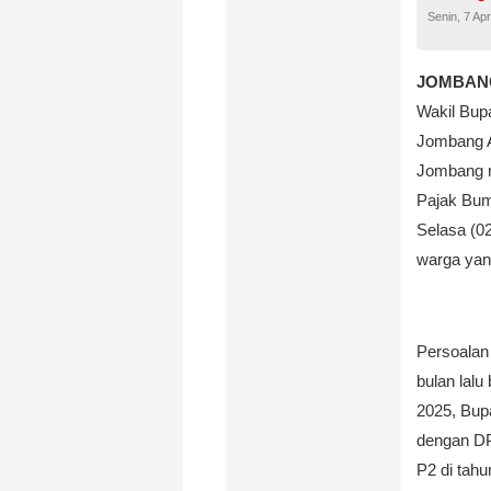
Senin, 7 Apr
JOMBANG,
Wakil Bup
Jombang A
Jombang m
Pajak Bum
Selasa (02
warga yan
Persoalan
bulan lal
2025, Bup
dengan D
P2 di tahu