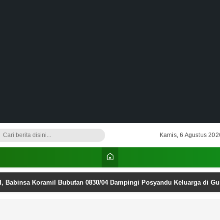
Kamis, 6 Agustus 202
I, Babinsa Koramil Bubutan 0830/04 Dampingi Posyandu Keluarga di G