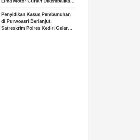
Lima Motor Curian Dikembalikan
ke Pemilik
Penyidikan Kasus Pembunuhan
di Purwoasri Berlanjut,
Satreskrim Polres Kediri Gelar
Rekonstruksi 42 Adegan