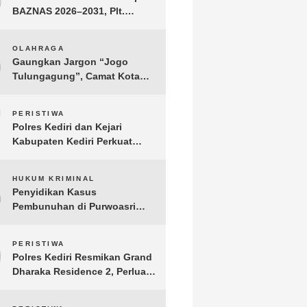
BAZNAS 2026–2031, Plt.
Bupati Tulungagung
Tekankan Integritas dan
6
OLAHRAGA
Transparansi
Gaungkan Jargon “Jogo
Tulungagung”, Camat Kota
Menyelenggarakan Nobar
Piala Dunia di Pendopo
7
PERISTIWA
Tamanan
Polres Kediri dan Kejari
Kabupaten Kediri Perkuat
Koordinasi Penegakan Hukum
8
HUKUM KRIMINAL
Penyidikan Kasus
Pembunuhan di Purwoasri
Berlanjut, Satreskrim Polres
Kediri Gelar Rekonstruksi 42
9
PERISTIWA
Adegan
Polres Kediri Resmikan Grand
Dharaka Residence 2, Perluas
Akses Hunian Terjangkau