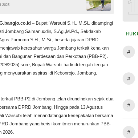
il 2025
bangjo.co.id –
Bupati Warsubi S.H., M.Si., didampingi
ati Jombang Salmanuddin, S.Ag.,M.Pd., Sekdakab
HUK
gus Purnomo S.H., M.Si., beserta jajaran DPRD
enjawab keresahan warga Jombang terkait kenaikan
#
i dan Bangunan Perdesaan dan Perkotaan (PBB-P2).
/09/2025) sore, Bupati Warsubi hadir di tengah-tengah
g menyuarakan aspirasi di Kebonrojo, Jombang.
#
 terkait PBB-P2 di Jombang telah dirundingkan sejak dua
#
u bersama DPRD Jombang. Hingga pada 13 Agustus
ati Warsubi telah menandatangani kesepakatan bersama
PRD Jombang yang berisi komitmen menurunkan PBB-
#
n 2026.