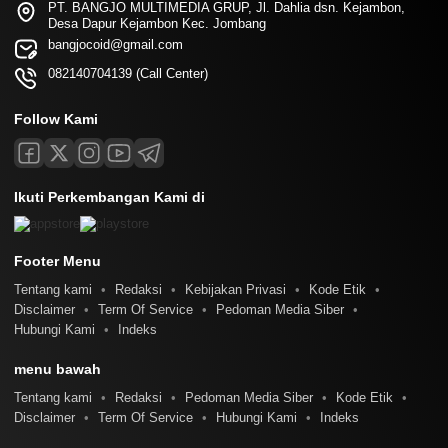
PT. BANGJO MULTIMEDIA GRUP, Jl. Dahlia dsn. Kejambon,
Desa Dapur Kejambon Kec. Jombang
bangjocoid@gmail.com
082140704139 (Call Center)
Follow Kami
Ikuti Perkembangan Kami di
Footer Menu
Tentang kami
Redaksi
Kebijakan Privasi
Kode Etik
Disclaimer
Term Of Service
Pedoman Media Siber
Hubungi Kami
Indeks
menu bawah
Tentang kami
Redaksi
Pedoman Media Siber
Kode Etik
Disclaimer
Term Of Service
Hubungi Kami
Indeks