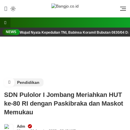
Lewati
ke
Berani, Tegas, Terpercaya
Bangjo.co.id
konten
NEWS
Wujud Nyata Kepedulian TNI, Babinsa Koramil Bubutan 0830/04 D
Pendidikan
SDN Pulolor I Jombang Meriahkan HUT
ke-80 RI dengan Paskibraka dan Maskot
Memukau
Adm