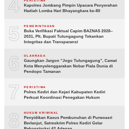
4
PERISTIWA
Kapolres Jombang Pimpin Upacara Penyerahan
Hadiah Lomba Hari Bhayangkara ke-80
5
PEMERINTAHAN
Buka Verifikasi Faktual Capim BAZNAS 2026–
2031, Plt. Bupati Tulungagung Tekankan
Integritas dan Transparansi
6
OLAHRAGA
Gaungkan Jargon “Jogo Tulungagung”, Camat
Kota Menyelenggarakan Nobar Piala Dunia di
Pendopo Tamanan
7
PERISTIWA
Polres Kediri dan Kejari Kabupaten Kediri
Perkuat Koordinasi Penegakan Hukum
8
HUKUM KRIMINAL
Penyidikan Kasus Pembunuhan di Purwoasri
Berlanjut, Satreskrim Polres Kediri Gelar
Rekonstruksi 42 Adegan