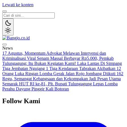
Lewati ke konten
Bangjo.co.id
Berani, Tegas, Terpercaya
News
17 Agustus, Momentum Advokat Melawan Intervensi dan
Kriminalisasi
Viral Senam Massal Berbayar Rp5.000, Pemkab
Tulungagung: Itu Bukan Kegiatan Kami!
Laka Lantas Di Simpang
Tiga Jembatan Ngujang 1 Tiga Kendaraan Tabrakan Akibatkan 12
Orang Luka Ringan
Lomba Gerak Jalan Rojo Jombang Diikuti 162
Regu, Semangat Kebangsaan dan Kekompakan Jadi Pesan Utama
Semarak HUT RI ke-81, Plt. Bupati Tulungagung Lepas Lomba
Perahu Dayung Pinggir Kali Botoran
Follow Kami