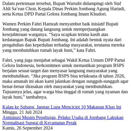
Dalam pertemuan tersebut, Bupati Warsubi didampingi oleh Staf
Ahli Sa’ean Choir, Kepala Dinas Perkim Jombang Agung Hariadi,
serta Ketua DPD Partai Gelora Jombang Imam Khudori.
Wamen Perkim Fahri Hamzah menyambut baik inisiatif Bupati
Jombang yang datang langsung untuk memperjuangkan
kesejahteraan warganya. “Saya ucapkan terima kasih atas
kedatangan Bapak Bupati Jombang. Ini adalah bentuk nyata dari
pengabdian dan kepedulian terhadap masyarakat, terutama mereka
yang membutuhkan rumah layak huni,” kata Fahri.
Fahri, yang juga menjabat sebagai Wakil Ketua Umum DPP Partai
Gelora Indonesia, berkomitmen untuk memastikan program BSPS
berjalan sesuai target dan menyasar langsung masyarakat yang
membutuhkan. “Jika program BSPS bisa terlaksana di tahun 2026,
maka amanah ini akan kami jalankan dengan sungguh-sungguh agar
benar-benar dirasakan oleh masyarakat yang membutuhkan.
Tujuannya jelas, agar warga bisa tinggal di rumah yang nyaman dan
layak huni,” tambahnya.
Kalau ke Subang, Jangan Lupa Mencicipi 10 Makanan Khas Ini
Minggu, 21 Juli 2024
Antisipasi Musim Penghujan, Pelaku Usaha di Jombang Lakukan
Normalisasi Sungai di Kecamatan Perak
Kamis, 26 September 2024