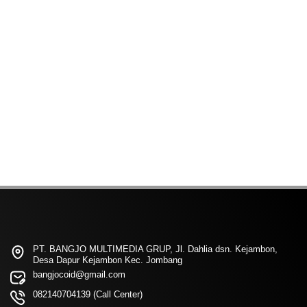
PT. BANGJO MULTIMEDIA GRUP, Jl. Dahlia dsn. Kejambon,
Desa Dapur Kejambon Kec. Jombang
bangjocoid@gmail.com
082140704139 (Call Center)