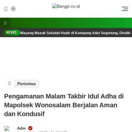
Lewati
ke
Berani, Tegas, Terpercaya
Bangjo.co.id
konten
NEWS
Wayang Masuk Sekolah Hadir di Kampung Adat Segunung, Disdik
Peristiwa
Pengamanan Malam Takbir Idul Adha di
Mapolsek Wonosalam Berjalan Aman
dan Kondusif
Adm