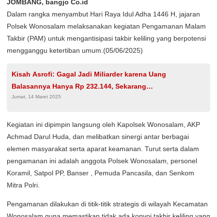
JOMBANG, bangjo Co.id
Dalam rangka menyambut Hari Raya Idul Adha 1446 H, jajaran
Polsek Wonosalam melaksanakan kegiatan Pengamanan Malam
Takbir (PAM) untuk mengantisipasi takbir keliling yang berpotensi
mengganggu ketertiban umum.(05/06/2025)
Kisah Asrofi: Gagal Jadi Miliarder karena Uang
Balasannya Hanya Rp 232.144, Sekarang
Jumat, 14 Maret 2025
Hanya Bergantung pada Sedekah
Kegiatan ini dipimpin langsung oleh Kapolsek Wonosalam, AKP
Achmad Darul Huda, dan melibatkan sinergi antar berbagai
elemen masyarakat serta aparat keamanan. Turut serta dalam
pengamanan ini adalah anggota Polsek Wonosalam, personel
Koramil, Satpol PP, Banser , Pemuda Pancasila, dan Senkom
Mitra Polri.
Pengamanan dilakukan di titik-titik strategis di wilayah Kecamatan
Wonosalam guna memastikan tidak ada konvoi takbir keliling yang