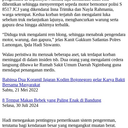
dihentikan sehingga menyerempet sepeda motor bernomor polisi S
8517 JCJ yang dikendarai Inna Trimika dan Nayla Rahmania,
warga setempat. Kedua korban terjatuh dan mengalami luka
sebelum truk melanjutkan lajunya, menghancurkan warung serta
gapura desa hingga akhirnya terbalik.
“Diduga truk mengalami rem blong, sehingga menabrak pengendara
motor, warung, dan gapura,” jelas Kanit Gakkum Satlantas Polres
Lamongan, Ipda Hadi Siswanto.
Walau peristiwa itu merusak beberapa aset, tak terdapat korban
meninggal di dalam insiden tsb. Dua orang yang mengalami cedera
langsung dibawa ke Rumah Sakit Umum Daerah Ngimbang guna
mendapat penanganan medis.
Babinsa Dua Koramil Jajaran Kodim Bojonegoro gelar Karya Bakti
Bersama Masyarakat
Sabtu, 21 Mei 2022
8 Tempat Makan Bebek yang Paling Enak di Bandung
Selasa, 30 Juli 2024
Hadi menegaskan pentingnya pemeriksaan sistem pengereman,
terutama bagi kendaraan besar yang mengangkut muatan berat.