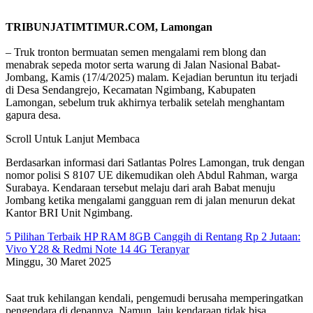
TRIBUNJATIMTIMUR.COM, Lamongan
– Truk tronton bermuatan semen mengalami rem blong dan
menabrak sepeda motor serta warung di Jalan Nasional Babat-
Jombang, Kamis (17/4/2025) malam. Kejadian beruntun itu terjadi
di Desa Sendangrejo, Kecamatan Ngimbang, Kabupaten
Lamongan, sebelum truk akhirnya terbalik setelah menghantam
gapura desa.
Scroll Untuk Lanjut Membaca
Berdasarkan informasi dari Satlantas Polres Lamongan, truk dengan
nomor polisi S 8107 UE dikemudikan oleh Abdul Rahman, warga
Surabaya. Kendaraan tersebut melaju dari arah Babat menuju
Jombang ketika mengalami gangguan rem di jalan menurun dekat
Kantor BRI Unit Ngimbang.
5 Pilihan Terbaik HP RAM 8GB Canggih di Rentang Rp 2 Jutaan:
Vivo Y28 & Redmi Note 14 4G Teranyar
Minggu, 30 Maret 2025
Saat truk kehilangan kendali, pengemudi berusaha memperingatkan
pengendara di depannya. Namun, laju kendaraan tidak bisa