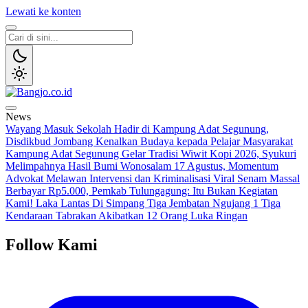
Lewati ke konten
Bangjo.co.id
Berani, Tegas, Terpercaya
News
Wayang Masuk Sekolah Hadir di Kampung Adat Segunung,
Disdikbud Jombang Kenalkan Budaya kepada Pelajar
Masyarakat
Kampung Adat Segunung Gelar Tradisi Wiwit Kopi 2026, Syukuri
Melimpahnya Hasil Bumi Wonosalam
17 Agustus, Momentum
Advokat Melawan Intervensi dan Kriminalisasi
Viral Senam Massal
Berbayar Rp5.000, Pemkab Tulungagung: Itu Bukan Kegiatan
Kami!
Laka Lantas Di Simpang Tiga Jembatan Ngujang 1 Tiga
Kendaraan Tabrakan Akibatkan 12 Orang Luka Ringan
Follow Kami