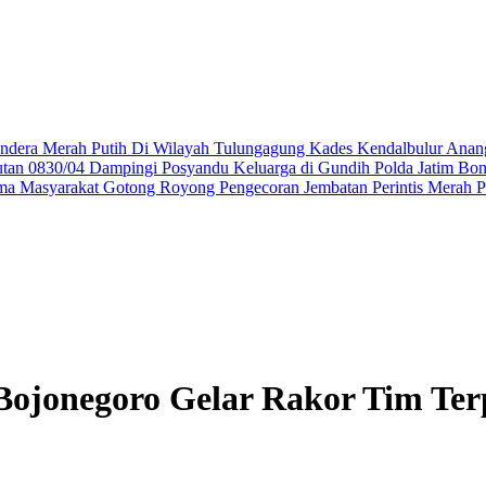
ndera Merah Putih Di Wilayah Tulungagung
Kades Kendalbulur Anang
utan 0830/04 Dampingi Posyandu Keluarga di Gundih
Polda Jatim Bo
ma Masyarakat Gotong Royong Pengecoran Jembatan Perintis Merah P
Bojonegoro Gelar Rakor Tim Te