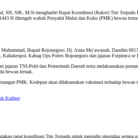
SH, SIK, M.Si menghadiri Rapat Koordinasi (Rakor) Tim Terpadu B
ha 1443 H ditengah wabah Penyakit Mulut dan Kuku (PMK) hewan tern
P Muhammad, Bupati Bojonegoro, Hj. Anna Mu’awanah, Dandim 0813/B
 Kabakespol, Kabag Ops Polres Bojonegoro dan jajaran Forpimca se
 jajaran TNI-Polri dan Pemerintah Daerah terus melaksanakan pemant
da hewan ternak.
enangan PMK. Kedepan akan dilaksanakan vaksinasi terhadap hewan t
uk Kuliner
kan rapat koordinasi Tim Terpadu untuk menjalin sinergitas semua un