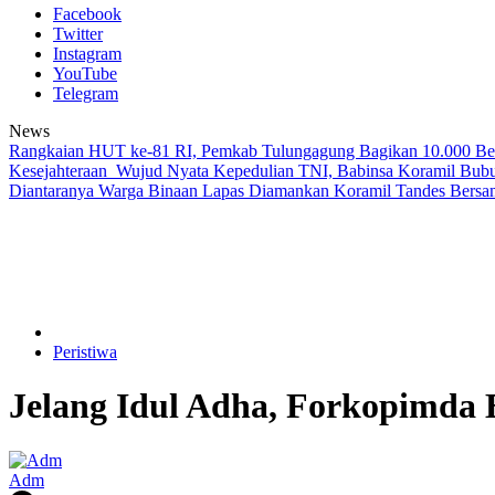
Facebook
Twitter
Instagram
YouTube
Telegram
News
Rangkaian HUT ke-81 RI, Pemkab Tulungagung Bagikan 10.000 Be
Kesejahteraan
Wujud Nyata Kepedulian TNI, Babinsa Koramil Bub
Diantaranya Warga Binaan Lapas Diamankan
Koramil Tandes Bersa
Peristiwa
Jelang Idul Adha, Forkopimda 
Adm