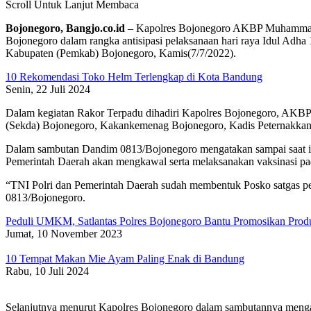
Scroll Untuk Lanjut Membaca
Bojonegoro, Bangjo.co.id
– Kapolres Bojonegoro AKBP Muhammad, 
Bojonegoro dalam rangka antisipasi pelaksanaan hari raya Idul Ad
Kabupaten (Pemkab) Bojonegoro, Kamis(7/7/2022).
10 Rekomendasi Toko Helm Terlengkap di Kota Bandung
Senin, 22 Juli 2024
Dalam kegiatan Rakor Terpadu dihadiri Kapolres Bojonegoro, AKB
(Sekda) Bojonegoro, Kakankemenag Bojonegoro, Kadis Peternakkan,
Dalam sambutan Dandim 0813/Bojonegoro mengatakan sampai saat ini
Pemerintah Daerah akan mengkawal serta melaksanakan vaksinasi pa
“TNI Polri dan Pemerintah Daerah sudah membentuk Posko satgas p
0813/Bojonegoro.
Peduli UMKM, Satlantas Polres Bojonegoro Bantu Promosikan Prod
Jumat, 10 November 2023
10 Tempat Makan Mie Ayam Paling Enak di Bandung
Rabu, 10 Juli 2024
Selanjutnya menurut Kapolres Bojonegoro dalam sambutannya mengata