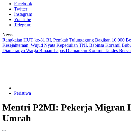
Facebook
Twitter
Instagram
YouTube
Telegram
News
Rangkaian HUT ke-81 RI, Pemkab Tulungagung Bagikan 10.000 Be
Kesejahteraan
Wujud Nyata Kepedulian TNI, Babinsa Koramil Bub
Diantaranya Warga Binaan Lapas Diamankan
Koramil Tandes Bersa
Peristiwa
Mentri P2MI: Pekerja Migran I
Umrah