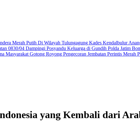
ndera Merah Putih Di Wilayah Tulungagung
Kades Kendalbulur Anang
utan 0830/04 Dampingi Posyandu Keluarga di Gundih
Polda Jatim Bo
ma Masyarakat Gotong Royong Pengecoran Jembatan Perintis Merah P
ndonesia yang Kembali dari Ar