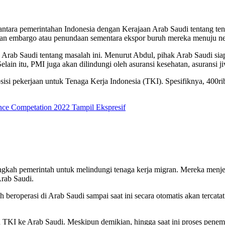
 antara pemerintahan Indonesia dengan Kerajaan Arab Saudi tentang ten
uran embargo atau penundaan sementara ekspor buruh mereka menuju neg
Arab Saudi tentang masalah ini. Menurut Abdul, pihak Arab Saudi si
Selain itu, PMI juga akan dilindungi oleh asuransi kesehatan, asuransi 
isi pekerjaan untuk Tenaga Kerja Indonesia (TKI). Spesifiknya, 400ri
nce Competation 2022 Tampil Ekspresif
gkah pemerintah untuk melindungi tenaga kerja migran. Mereka menjel
Arab Saudi.
roperasi di Arab Saudi sampai saat ini secara otomatis akan tercatat
 TKI ke Arab Saudi. Meskipun demikian, hingga saat ini proses penem