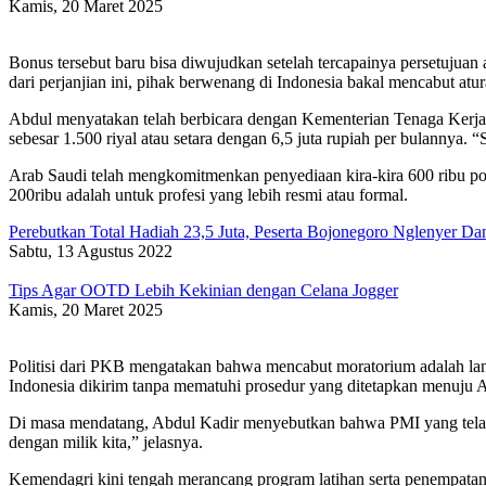
Kamis, 20 Maret 2025
Bonus tersebut baru bisa diwujudkan setelah tercapainya persetujuan
dari perjanjian ini, pihak berwenang di Indonesia bakal mencabut at
Abdul menyatakan telah berbicara dengan Kementerian Tenaga Kerja 
sebesar 1.500 riyal atau setara dengan 6,5 juta rupiah per bulannya. “
Arab Saudi telah mengkomitmenkan penyediaan kira-kira 600 ribu pos
200ribu adalah untuk profesi yang lebih resmi atau formal.
Perebutkan Total Hadiah 23,5 Juta, Peserta Bojonegoro Nglenyer Da
Sabtu, 13 Agustus 2022
Tips Agar OOTD Lebih Kekinian dengan Celana Jogger
Kamis, 20 Maret 2025
Politisi dari PKB mengatakan bahwa mencabut moratorium adalah lan
Indonesia dikirim tanpa mematuhi prosedur yang ditetapkan menuju 
Di masa mendatang, Abdul Kadir menyebutkan bahwa PMI yang telah be
dengan milik kita,” jelasnya.
Kemendagri kini tengah merancang program latihan serta penempatan