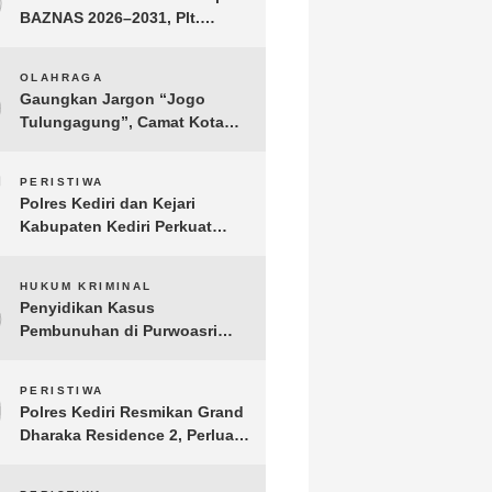
BAZNAS 2026–2031, Plt.
Bupati Tulungagung
Tekankan Integritas dan
6
OLAHRAGA
Transparansi
Gaungkan Jargon “Jogo
Tulungagung”, Camat Kota
Menyelenggarakan Nobar
Piala Dunia di Pendopo
7
PERISTIWA
Tamanan
Polres Kediri dan Kejari
Kabupaten Kediri Perkuat
Koordinasi Penegakan Hukum
8
HUKUM KRIMINAL
Penyidikan Kasus
Pembunuhan di Purwoasri
Berlanjut, Satreskrim Polres
Kediri Gelar Rekonstruksi 42
9
PERISTIWA
Adegan
Polres Kediri Resmikan Grand
Dharaka Residence 2, Perluas
Akses Hunian Terjangkau