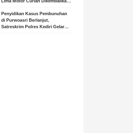
Lima Motor Curian Dikembalikan
ke Pemilik
Penyidikan Kasus Pembunuhan
di Purwoasri Berlanjut,
Satreskrim Polres Kediri Gelar
Rekonstruksi 42 Adegan