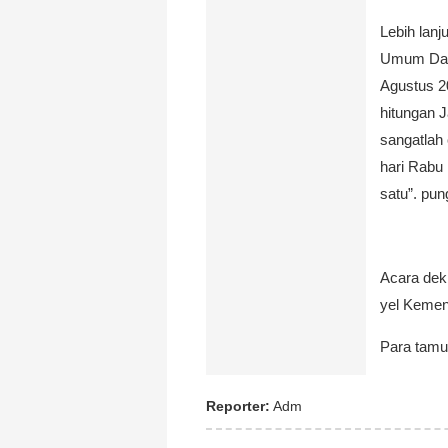
Lebih lanj
Umum Daer
Agustus 2
hitungan 
sangatlah
hari Rabu
satu”. pu
Acara dek
yel Kemen
Para tamu
Reporter:
Adm