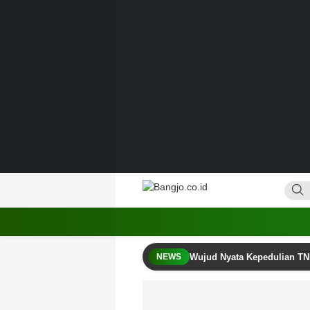
Lewati
ke
konten
Bangjo.co.id
Berani, Tegas, Terpercaya
Wujud Nyata Kepedulian TN
NEWS