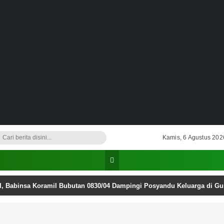
Kamis, 6 Agustus 202
I, Babinsa Koramil Bubutan 0830/04 Dampingi Posyandu Keluarga di G