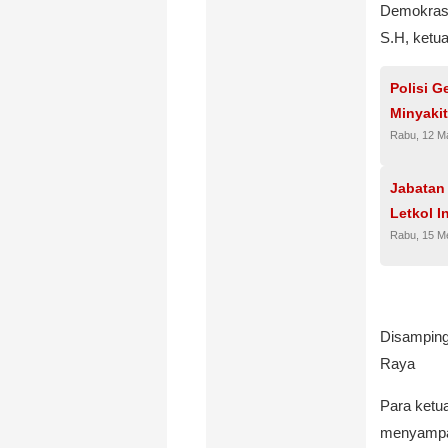
Demokrasi
S.H, ketu
Polisi G
Minyaki
Rabu, 12 M
Jabatan
Letkol I
Rabu, 15 M
Disamping
Raya
Para ketua
menyampai