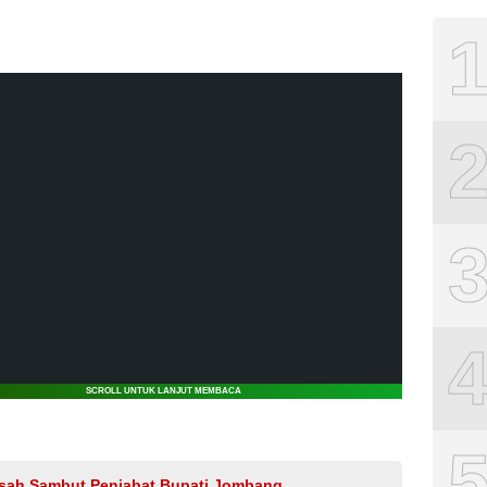
SCROLL UNTUK LANJUT MEMBACA
isah Sambut Penjabat Bupati Jombang