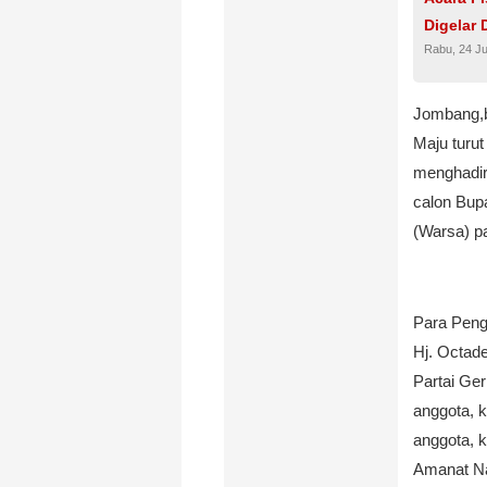
Digelar
Rabu, 24 Ju
Jombang,b
Maju turu
menghadir
calon Bup
(Warsa) p
Para Pengu
Hj. Octad
Partai Ger
anggota, 
anggota, k
Amanat Na