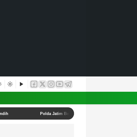
6
undih
Polda Jatim Bongkar Sindikat Penipuan Online E