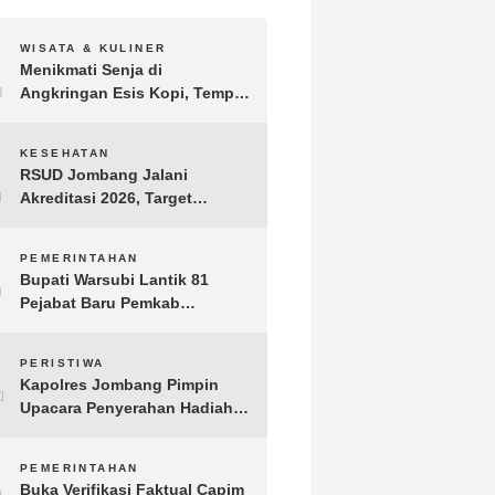
1
WISATA & KULINER
Menikmati Senja di
Angkringan Esis Kopi, Tempat
Nongkrong Syahdu di Area
Persawahan Desa Kepuh
2
KESEHATAN
RSUD Jombang Jalani
Akreditasi 2026, Target
Pertahankan Predikat
Paripurna dan Jaga Kualitas
3
PEMERINTAHAN
Layanan
Bupati Warsubi Lantik 81
Pejabat Baru Pemkab
Jombang, Berikut Daftar
Lengkapnya
4
PERISTIWA
Kapolres Jombang Pimpin
Upacara Penyerahan Hadiah
Lomba Hari Bhayangkara ke-
80
5
PEMERINTAHAN
Buka Verifikasi Faktual Capim