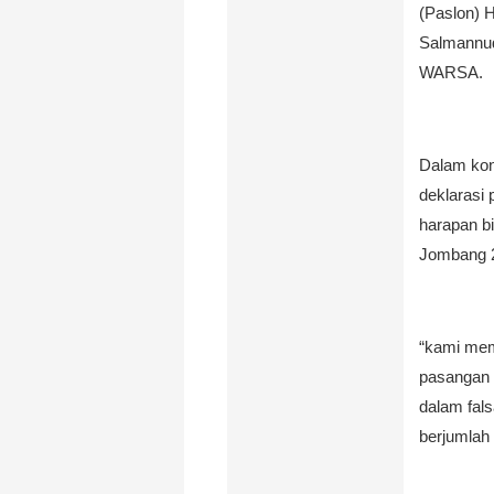
(Paslon) 
Salmannud
WARSA.
Dalam kon
deklarasi
harapan b
Jombang 
“kami memi
pasangan 
dalam fal
berjumlah 