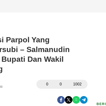
si Parpol Yang
subi – Salmanudin
Bupati Dan Wakil
g
0
0
1002
IB
BER