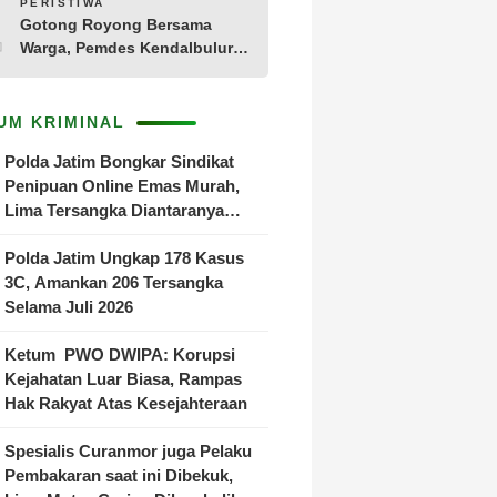
10
PERISTIWA
Gotong Royong Bersama
Warga, Pemdes Kendalbulur
Revitalisasi Total Jembatan
Gantung yang Rapuh
UM KRIMINAL
Polda Jatim Bongkar Sindikat
Penipuan Online Emas Murah,
Lima Tersangka Diantaranya
Warga Binaan Lapas Diamankan
Polda Jatim Ungkap 178 Kasus
3C, Amankan 206 Tersangka
Selama Juli 2026
Ketum PWO DWIPA: Korupsi
Kejahatan Luar Biasa, Rampas
Hak Rakyat Atas Kesejahteraan
Spesialis Curanmor juga Pelaku
Pembakaran saat ini Dibekuk,