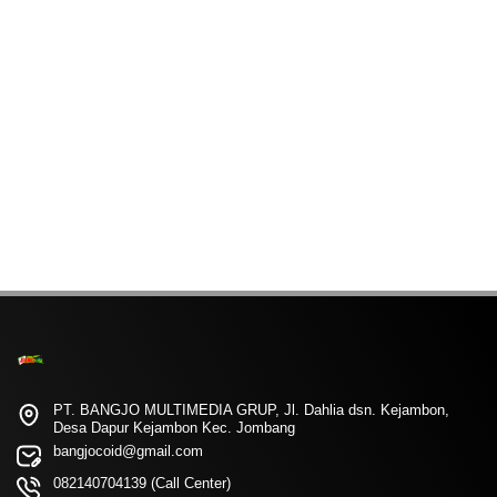
PT. BANGJO MULTIMEDIA GRUP, Jl. Dahlia dsn. Kejambon,
Desa Dapur Kejambon Kec. Jombang
bangjocoid@gmail.com
082140704139 (Call Center)