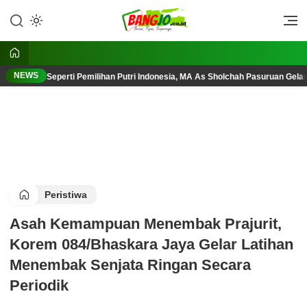
Lewati
ke
Berani, Tegas, Terpercaya
Bangjo.co.id
konten
NEWS
Seperti Pemilihan Putri Indonesia, MA As Sholchah Pasuruan Gelar
Peristiwa
Asah Kemampuan Menembak Prajurit,
Korem 084/Bhaskara Jaya Gelar Latihan
Menembak Senjata Ringan Secara
Periodik