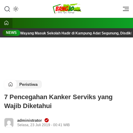
Lewati
ke
Berani, Tegas, Terpercaya
Bangjo.co.id
konten
NEWS
Wayang Masuk Sekolah Hadir di Kampung Adat Segunung, Disdik
Peristiwa
7 Pencegahan Kanker Serviks yang
Wajib Diketahui
administrator
Selasa, 23 Juli 2019 - 00:41 WIB