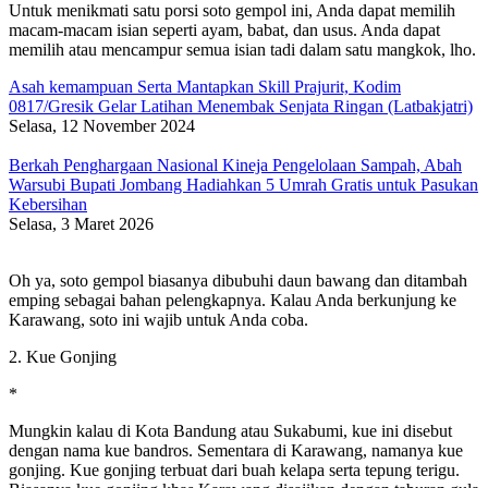
Untuk menikmati satu porsi soto gempol ini, Anda dapat memilih
macam-macam isian seperti ayam, babat, dan usus. Anda dapat
memilih atau mencampur semua isian tadi dalam satu mangkok, lho.
Asah kemampuan Serta Mantapkan Skill Prajurit, Kodim
0817/Gresik Gelar Latihan Menembak Senjata Ringan (Latbakjatri)
Selasa, 12 November 2024
Berkah Penghargaan Nasional Kineja Pengelolaan Sampah, Abah
Warsubi Bupati Jombang Hadiahkan 5 Umrah Gratis untuk Pasukan
Kebersihan
Selasa, 3 Maret 2026
Oh ya, soto gempol biasanya dibubuhi daun bawang dan ditambah
emping sebagai bahan pelengkapnya. Kalau Anda berkunjung ke
Karawang, soto ini wajib untuk Anda coba.
2. Kue Gonjing
*
Mungkin kalau di Kota Bandung atau Sukabumi, kue ini disebut
dengan nama kue bandros. Sementara di Karawang, namanya kue
gonjing. Kue gonjing terbuat dari buah kelapa serta tepung terigu.