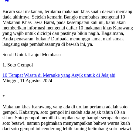
Bicara soal makanan, terutama makanan khas suatu daerah memang
tiada akhirnya. Setelah kemarin Bangjo membahas mengenai 10
Makanan Khas Jawa Barat, pada kesempatan kali ini, kami akan
memberikan informasi mengenai daftar 10 makanan khas Karawang
yang wajib untuk dicicipi dan pastinya bikin nagih. Bagaimana,
Anda penasaran, bukan? Daripada menunggu lama, mari simak
langsung saja pembahasannya di bawah ini, ya.
Scroll Untuk Lanjut Membaca
1. Soto Gempol
10 Tempat Wisata di Merauke yang Asyik untuk di Jelajahi
Minggu, 11 Agustus 2024
*
Makanan khas Karawang yang ada di urutan pertama adalah soto
gempol. Kabarnya, soto gempol ini sudah ada sejak tahun 80-an
silam. Soto gempol memiliki tampilan yang hampir serupa dengan
soto betawi, namun pegimakan menyampaikan bahwa warna kuah
dari soto gempol ini cenderung lebih kuning ketimbang soto betawi.