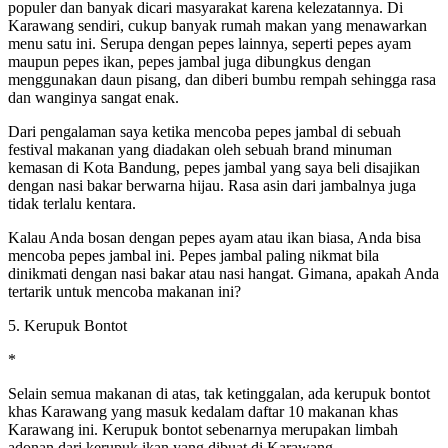
populer dan banyak dicari masyarakat karena kelezatannya. Di
Karawang sendiri, cukup banyak rumah makan yang menawarkan
menu satu ini. Serupa dengan pepes lainnya, seperti pepes ayam
maupun pepes ikan, pepes jambal juga dibungkus dengan
menggunakan daun pisang, dan diberi bumbu rempah sehingga rasa
dan wanginya sangat enak.
Dari pengalaman saya ketika mencoba pepes jambal di sebuah
festival makanan yang diadakan oleh sebuah brand minuman
kemasan di Kota Bandung, pepes jambal yang saya beli disajikan
dengan nasi bakar berwarna hijau. Rasa asin dari jambalnya juga
tidak terlalu kentara.
Kalau Anda bosan dengan pepes ayam atau ikan biasa, Anda bisa
mencoba pepes jambal ini. Pepes jambal paling nikmat bila
dinikmati dengan nasi bakar atau nasi hangat. Gimana, apakah Anda
tertarik untuk mencoba makanan ini?
5. Kerupuk Bontot
*
Selain semua makanan di atas, tak ketinggalan, ada kerupuk bontot
khas Karawang yang masuk kedalam daftar 10 makanan khas
Karawang ini. Kerupuk bontot sebenarnya merupakan limbah
adonan dari kerupuk ikan yang dibuat di Karawang.