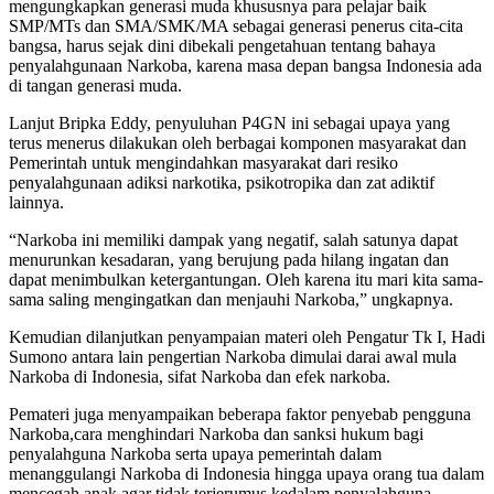
mengungkapkan generasi muda khususnya para pelajar baik
SMP/MTs dan SMA/SMK/MA sebagai generasi penerus cita-cita
bangsa, harus sejak dini dibekali pengetahuan tentang bahaya
penyalahgunaan Narkoba, karena masa depan bangsa Indonesia ada
di tangan generasi muda.
Lanjut Bripka Eddy, penyuluhan P4GN ini sebagai upaya yang
terus menerus dilakukan oleh berbagai komponen masyarakat dan
Pemerintah untuk mengindahkan masyarakat dari resiko
penyalahgunaan adiksi narkotika, psikotropika dan zat adiktif
lainnya.
“Narkoba ini memiliki dampak yang negatif, salah satunya dapat
menurunkan kesadaran, yang berujung pada hilang ingatan dan
dapat menimbulkan ketergantungan. Oleh karena itu mari kita sama-
sama saling mengingatkan dan menjauhi Narkoba,” ungkapnya.
Kemudian dilanjutkan penyampaian materi oleh Pengatur Tk I, Hadi
Sumono antara lain pengertian Narkoba dimulai darai awal mula
Narkoba di Indonesia, sifat Narkoba dan efek narkoba.
Pemateri juga menyampaikan beberapa faktor penyebab pengguna
Narkoba,cara menghindari Narkoba dan sanksi hukum bagi
penyalahguna Narkoba serta upaya pemerintah dalam
menanggulangi Narkoba di Indonesia hingga upaya orang tua dalam
mencegah anak agar tidak terjerumus kedalam penyalahguna