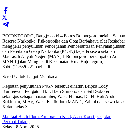
BOJONEGORO, Bangjo.co.id – Polres Bojonegoro melalui Satuan
Reserse Narkotika, Psikotropika dan Obat Berbahaya (Sat Reskoba)
menggelar penyuluhan Pencegahan Pemberantasan Penyalahgunaan
dan Peredaran Gelap Narkotika (P4GN) kepada siswa sekolah
Madrasah Aliyah Negeri (MAN) 1 Bojonegoro bertempat di Aula
MAN 1 jalan Munginsidi Kecamatan Kota Bojonegoro,
Sabtu(11/6/2022) pagi tadi.
Scroll Untuk Lanjut Membaca
Kegiatan penyuluhan P4GN tersebut dihadiri Bripka Eddy
Kurniawan, Pengatur Tk I, Hadi Sumono dari Sat Reskoba
sekaligus sebagai narasumber, Waka Humas, Dr. H. Roli Abdul
Rokhman, M.Ag, Waka Kurikulum MAN 1, Zainul dan siswa kelas
X dan kelas XI.
Manfaat Buah Plum: Antioxidan Kuat, Atasi Konstipasi, dan
Perkuat Tulang
Selasa, 8 April 2025