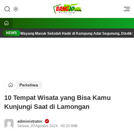
Lewati
ke
Berani, Tegas, Terpercaya
Bangjo.co.id
konten
NEWS
Wayang Masuk Sekolah Hadir di Kampung Adat Segunung, Disdik
Peristiwa
10 Tempat Wisata yang Bisa Kamu
Kunjungi Saat di Lamongan
administrator
Selasa, 20 Agustus 2024 - 00:20 WIB