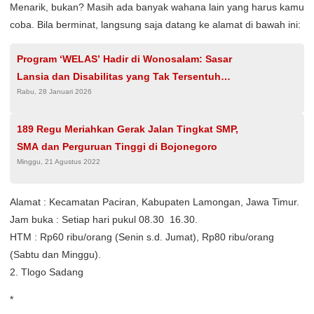
Menarik, bukan? Masih ada banyak wahana lain yang harus kamu
coba. Bila berminat, langsung saja datang ke alamat di bawah ini:
Program ‘WELAS’ Hadir di Wonosalam: Sasar
Lansia dan Disabilitas yang Tak Tersentuh
Rabu, 28 Januari 2026
Bantuan Pemerintah
189 Regu Meriahkan Gerak Jalan Tingkat SMP,
SMA dan Perguruan Tinggi di Bojonegoro
Minggu, 21 Agustus 2022
Alamat : Kecamatan Paciran, Kabupaten Lamongan, Jawa Timur.
Jam buka : Setiap hari pukul 08.30  16.30.
HTM : Rp60 ribu/orang (Senin s.d. Jumat), Rp80 ribu/orang
(Sabtu dan Minggu).
2. Tlogo Sadang
*