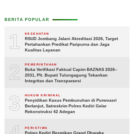
BERITA POPULAR
1
KESEHATAN
RSUD Jombang Jalani Akreditasi 2026, Target
Pertahankan Predikat Paripurna dan Jaga
Kualitas Layanan
2
PEMERINTAHAN
Buka Verifikasi Faktual Capim BAZNAS 2026–
2031, Plt. Bupati Tulungagung Tekankan
Integritas dan Transparansi
3
HUKUM KRIMINAL
Penyidikan Kasus Pembunuhan di Purwoasri
Berlanjut, Satreskrim Polres Kediri Gelar
Rekonstruksi 42 Adegan
4
PERISTIWA
Polres Kediri Resmikan Grand Dharaka