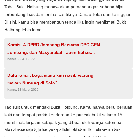
Toba. Bukit Holbung menawarkan pemandangan sabana hijau
terbentang luas dan terlihat cantiknya Danau Toba dari ketinggian.
Di sini, kamu bisa membangun tenda jika ingin menikmati Bukit
Holbung lebih lama.
Komisi A DPRD Jombang Bersama DPC GPM
Jombang, dan Masyarakat Tapen Bahas
Kamis, 20 Juli 2023
Penyimpangan Kasus Tanah Eks-Endowment
di Desa Tapen Jombang, Berlangsung Panas
Dulu ramai, bagaimana kini nasib warung
makan Nunung di Solo?
Kamis, 13 Maret 2025
Tak sulit untuk mendaki Bukit Holbung. Kamu hanya perlu berjalan
kaki dari tempat parkir kendaraan ke puncak bukit selama 15
menit melalui jalan setapak yang dibuat oleh warga setempat.
Meski menanjak, jalan yang dilalui tidak sulit. Lelahmu akan