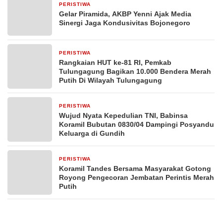
PERISTIWA
6 jam yang lalu
Gelar Piramida, AKBP Yenni Ajak Media
Sinergi Jaga Kondusivitas Bojonegoro
PERISTIWA
1 hari yang lalu
Rangkaian HUT ke-81 RI, Pemkab
Tulungagung Bagikan 10.000 Bendera Merah
Putih Di Wilayah Tulungagung
PERISTIWA
2 hari yang lalu
Wujud Nyata Kepedulian TNI, Babinsa
Koramil Bubutan 0830/04 Dampingi Posyandu
Keluarga di Gundih
PERISTIWA
3 hari yang lalu
Koramil Tandes Bersama Masyarakat Gotong
Royong Pengecoran Jembatan Perintis Merah
Putih