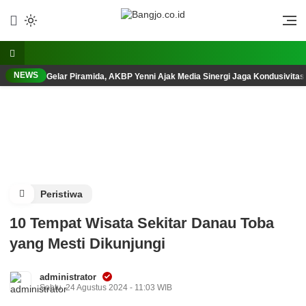
Lewati
ke
Berani, Tegas, Terpercaya
Bangjo.co.id
konten
NEWS
Gelar Piramida, AKBP Yenni Ajak Media Sinergi Jaga Kondusivita
Peristiwa
10 Tempat Wisata Sekitar Danau Toba
yang Mesti Dikunjungi
administrator
Sabtu, 24 Agustus 2024 - 11:03 WIB