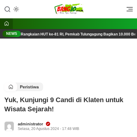
Lewati
ke
Berani, Tegas, Terpercaya
Bangjo.co.id
konten
NEWS
Rangkaian HUT ke-81 RI, Pemkab Tulungagung Bagikan 10.000 Ben
Peristiwa
Yuk, Kunjungi 9 Candi di Klaten untuk
Wisata Sejarah!
administrator
Selasa, 20 Agustus 2024 - 17:48 WIB