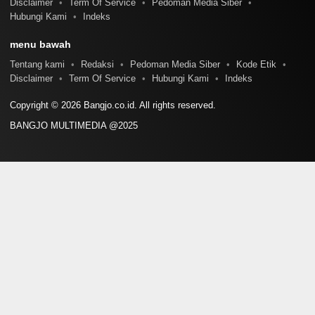
Disclaimer
Term Of Service
Pedoman Media Siber
Hubungi Kami
Indeks
menu bawah
Tentang kami
Redaksi
Pedoman Media Siber
Kode Etik
Disclaimer
Term Of Service
Hubungi Kami
Indeks
Copyright © 2026 Bangjo.co.id. All rights reserved.
BANGJO MULTIMEDIA @2025