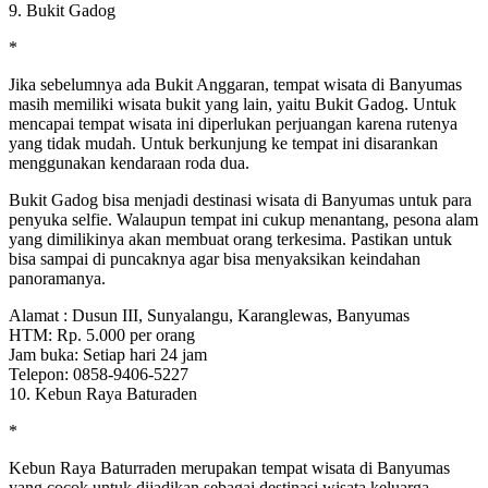
9. Bukit Gadog
*
Jika sebelumnya ada Bukit Anggaran, tempat wisata di Banyumas
masih memiliki wisata bukit yang lain, yaitu Bukit Gadog. Untuk
mencapai tempat wisata ini diperlukan perjuangan karena rutenya
yang tidak mudah. Untuk berkunjung ke tempat ini disarankan
menggunakan kendaraan roda dua.
Bukit Gadog bisa menjadi destinasi wisata di Banyumas untuk para
penyuka selfie. Walaupun tempat ini cukup menantang, pesona alam
yang dimilikinya akan membuat orang terkesima. Pastikan untuk
bisa sampai di puncaknya agar bisa menyaksikan keindahan
panoramanya.
Alamat : Dusun III, Sunyalangu, Karanglewas, Banyumas
HTM: Rp. 5.000 per orang
Jam buka: Setiap hari 24 jam
Telepon: 0858-9406-5227
10. Kebun Raya Baturaden
*
Kebun Raya Baturraden merupakan tempat wisata di Banyumas
yang cocok untuk dijadikan sebagai destinasi wisata keluarga.