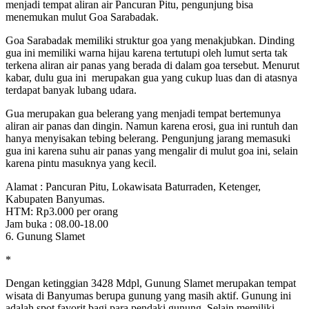
menjadi tempat aliran air Pancuran Pitu, pengunjung bisa
menemukan mulut Goa Sarabadak.
Goa Sarabadak memiliki struktur goa yang menakjubkan. Dinding
gua ini memiliki warna hijau karena tertutupi oleh lumut serta tak
terkena aliran air panas yang berada di dalam goa tersebut. Menurut
kabar, dulu gua ini merupakan gua yang cukup luas dan di atasnya
terdapat banyak lubang udara.
Gua merupakan gua belerang yang menjadi tempat bertemunya
aliran air panas dan dingin. Namun karena erosi, gua ini runtuh dan
hanya menyisakan tebing belerang. Pengunjung jarang memasuki
gua ini karena suhu air panas yang mengalir di mulut goa ini, selain
karena pintu masuknya yang kecil.
Alamat : Pancuran Pitu, Lokawisata Baturraden, Ketenger,
Kabupaten Banyumas.
HTM: Rp3.000 per orang
Jam buka : 08.00-18.00
6. Gunung Slamet
*
Dengan ketinggian 3428 Mdpl, Gunung Slamet merupakan tempat
wisata di Banyumas berupa gunung yang masih aktif. Gunung ini
adalah spot favorit bagi para pendaki gunung. Selain memiliki