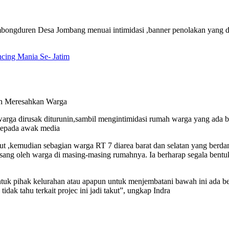
bongduren Desa Jombang menuai intimidasi ,banner penolakan yang di
ing Mania Se- Jatim
n Meresahkan Warga
 warga dirusak diturunin,sambil mengintimidasi rumah warga yang ada b
kepada awak media
t ,kemudian sebagian warga RT 7 diarea barat dan selatan yang berd
ng oleh warga di masing-masing rumahnya. Ia berharap segala bentuk 
tuk pihak kelurahan atau apapun untuk menjembatani bawah ini ada ben
ak tahu terkait projec ini jadi takut”, ungkap Indra