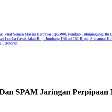
asi
Viral Senam Massal Berbayar Rp5.000, Pemkab Tulungagung: Itu
gan
Lomba Gerak Jalan Rojo Jombang Diikuti 162 Regu, Semangat K
ali Botoran
Dan SPAM Jaringan Perpipaan