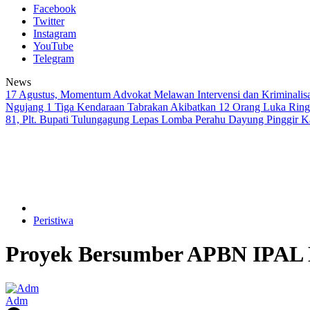
Facebook
Twitter
Instagram
YouTube
Telegram
News
17 Agustus, Momentum Advokat Melawan Intervensi dan Kriminalis
Ngujang 1 Tiga Kendaraan Tabrakan Akibatkan 12 Orang Luka Rin
81, Plt. Bupati Tulungagung Lepas Lomba Perahu Dayung Pinggir K
Peristiwa
Proyek Bersumber APBN IPAL 
Adm