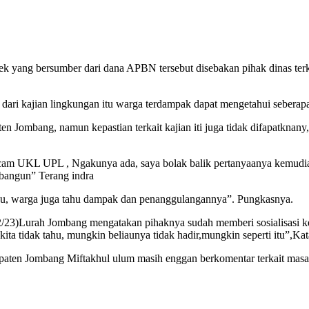
k yang bersumber dari dana APBN tersebut disebakan pihak dinas ter
 dari kajian lingkungan itu warga terdampak dapat mengetahui seberapa 
 Jombang, namun kepastian terkait kajian iti juga tidak difapatknany
 UKL UPL , Ngakunya ada, saya bolak balik pertanyaanya kemudian n
bangun” Terang indra
hu, warga juga tahu dampak dan penanggulangannya”. Pungkasnya.
2/23)Lurah Jombang mengatakan pihaknya sudah memberi sosialisasi ke
k kita tidak tahu, mungkin beliaunya tidak hadir,mungkin seperti itu”,
paten Jombang Miftakhul ulum masih enggan berkomentar terkait ma