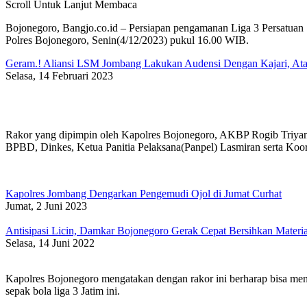
Scroll Untuk Lanjut Membaca
Bojonegoro, Bangjo.co.id – Persiapan pengamanan Liga 3 Persatuan S
Polres Bojonegoro, Senin(4/12/2023) pukul 16.00 WIB.
Geram.! Aliansi LSM Jombang Lakukan Audensi Dengan Kajari, A
Selasa, 14 Februari 2023
Rakor yang dipimpin oleh Kapolres Bojonegoro, AKBP Rogib Triyant
BPBD, Dinkes, Ketua Panitia Pelaksana(Panpel) Lasmiran serta Koor
Kapolres Jombang Dengarkan Pengemudi Ojol di Jumat Curhat
Jumat, 2 Juni 2023
Antisipasi Licin, Damkar Bojonegoro Gerak Cepat Bersihkan Materia
Selasa, 14 Juni 2022
Kapolres Bojonegoro mengatakan dengan rakor ini berharap bisa men
sepak bola liga 3 Jatim ini.