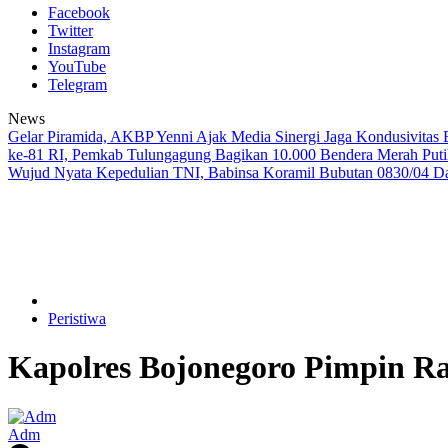
Facebook
Twitter
Instagram
YouTube
Telegram
News
Gelar Piramida, AKBP Yenni Ajak Media Sinergi Jaga Kondusivitas
ke-81 RI, Pemkab Tulungagung Bagikan 10.000 Bendera Merah Put
Wujud Nyata Kepedulian TNI, Babinsa Koramil Bubutan 0830/04 D
Peristiwa
Kapolres Bojonegoro Pimpin R
Adm