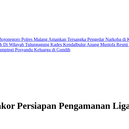
 Bojonegoro
Polres Malang Amankan Tersangka Pengedar Narkoba di 
ih Di Wilayah Tulungagung
Kades Kendalbulur Anang Mustofa Resmi L
ampingi Posyandu Keluarga di Gundih
akor Persiapan Pengamanan Liga