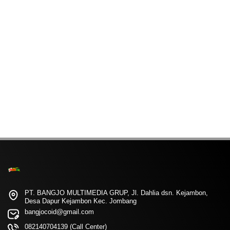
PT. BANGJO MULTIMEDIA GRUP, Jl. Dahlia dsn. Kejambon,
Desa Dapur Kejambon Kec. Jombang
bangjocoid@gmail.com
082140704139 (Call Center)