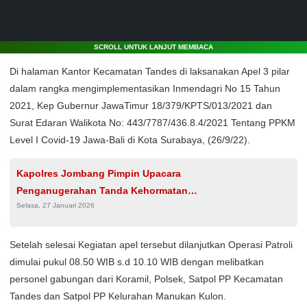
SCROLL UNTUK LANJUT MEMBACA
Di halaman Kantor Kecamatan Tandes di laksanakan Apel 3 pilar
dalam rangka mengimplementasikan Inmendagri No 15 Tahun
2021, Kep Gubernur JawaTimur 18/379/KPTS/013/2021 dan
Surat Edaran Walikota No: 443/7787/436.8.4/2021 Tentang PPKM
Level I Covid-19 Jawa-Bali di Kota Surabaya, (26/9/22).
Kapolres Jombang Pimpin Upacara
Penganugerahan Tanda Kehormatan
Selasa, 27 Januari 2026
Satyalancana Pengabdian bagi Personel Polri
Setelah selesai Kegiatan apel tersebut dilanjutkan Operasi Patroli
dimulai pukul 08.50 WIB s.d 10.10 WIB dengan melibatkan
personel gabungan dari Koramil, Polsek, Satpol PP Kecamatan
Tandes dan Satpol PP Kelurahan Manukan Kulon.