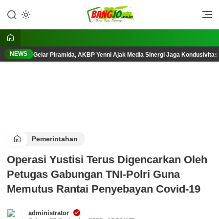
Lewati
ke
Berani, Tegas, Terpercaya
Bangjo.co.id
konten
NEWS
Gelar Piramida, AKBP Yenni Ajak Media Sinergi Jaga Kondusivita
Pemerintahan
Operasi Yustisi Terus Digencarkan Oleh
Petugas Gabungan TNI-Polri Guna
Memutus Rantai Penyebayan Covid-19
administrator