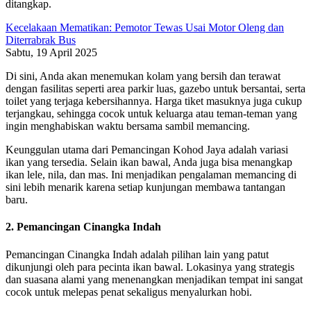
ditangkap.
Kecelakaan Mematikan: Pemotor Tewas Usai Motor Oleng dan
Diterrabrak Bus
Sabtu, 19 April 2025
Di sini, Anda akan menemukan kolam yang bersih dan terawat
dengan fasilitas seperti area parkir luas, gazebo untuk bersantai, serta
toilet yang terjaga kebersihannya. Harga tiket masuknya juga cukup
terjangkau, sehingga cocok untuk keluarga atau teman-teman yang
ingin menghabiskan waktu bersama sambil memancing.
Keunggulan utama dari Pemancingan Kohod Jaya adalah variasi
ikan yang tersedia. Selain ikan bawal, Anda juga bisa menangkap
ikan lele, nila, dan mas. Ini menjadikan pengalaman memancing di
sini lebih menarik karena setiap kunjungan membawa tantangan
baru.
2. Pemancingan Cinangka Indah
Pemancingan Cinangka Indah adalah pilihan lain yang patut
dikunjungi oleh para pecinta ikan bawal. Lokasinya yang strategis
dan suasana alami yang menenangkan menjadikan tempat ini sangat
cocok untuk melepas penat sekaligus menyalurkan hobi.