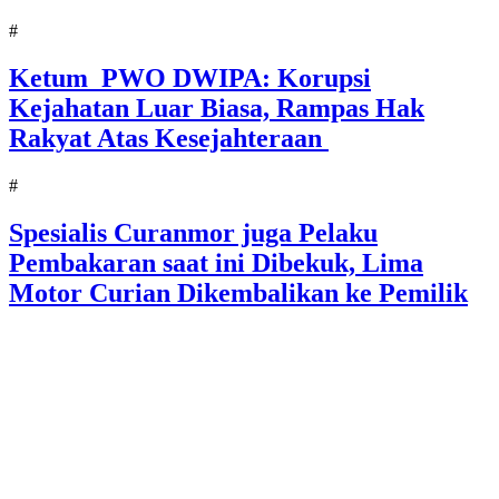
#
Ketum PWO DWIPA: Korupsi
Kejahatan Luar Biasa, Rampas Hak
Rakyat Atas Kesejahteraan
#
Spesialis Curanmor juga Pelaku
Pembakaran saat ini Dibekuk, Lima
Motor Curian Dikembalikan ke Pemilik