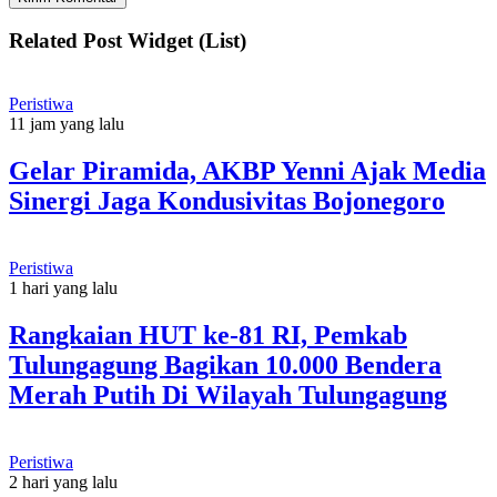
Related Post Widget (List)
Peristiwa
11 jam yang lalu
Gelar Piramida, AKBP Yenni Ajak Media
Sinergi Jaga Kondusivitas Bojonegoro
Peristiwa
1 hari yang lalu
Rangkaian HUT ke-81 RI, Pemkab
Tulungagung Bagikan 10.000 Bendera
Merah Putih Di Wilayah Tulungagung
Peristiwa
2 hari yang lalu