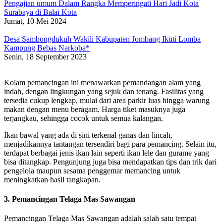
Pengajian umum Dalam Rangka Memperingati Hari Jadi Kota
Surabaya di Balai Kota
Jumat, 10 Mei 2024
Desa Sambongdukuh Wakili Kabupaten Jombang Ikuti Lomba
Kampung Bebas Narkoba*
Senin, 18 September 2023
Kolam pemancingan ini menawarkan pemandangan alam yang
indah, dengan lingkungan yang sejuk dan tenang. Fasilitas yang
tersedia cukup lengkap, mulai dari area parkir luas hingga warung
makan dengan menu beragam. Harga tiket masuknya juga
terjangkau, sehingga cocok untuk semua kalangan.
Ikan bawal yang ada di sini terkenal ganas dan lincah,
menjadikannya tantangan tersendiri bagi para pemancing. Selain itu,
terdapat berbagai jenis ikan lain seperti ikan lele dan gurame yang
bisa ditangkap. Pengunjung juga bisa mendapatkan tips dan trik dari
pengelola maupun sesama penggemar memancing untuk
meningkatkan hasil tangkapan.
3. Pemancingan Telaga Mas Sawangan
Pemancingan Telaga Mas Sawangan adalah salah satu tempat