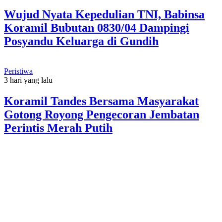
Wujud Nyata Kepedulian TNI, Babinsa
Koramil Bubutan 0830/04 Dampingi
Posyandu Keluarga di Gundih
Peristiwa
3 hari yang lalu
Koramil Tandes Bersama Masyarakat
Gotong Royong Pengecoran Jembatan
Perintis Merah Putih