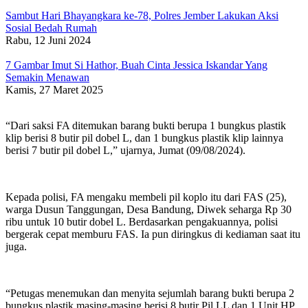
Sambut Hari Bhayangkara ke-78, Polres Jember Lakukan Aksi
Sosial Bedah Rumah
Rabu, 12 Juni 2024
7 Gambar Imut Si Hathor, Buah Cinta Jessica Iskandar Yang
Semakin Menawan
Kamis, 27 Maret 2025
“Dari saksi FA ditemukan barang bukti berupa 1 bungkus plastik
klip berisi 8 butir pil dobel L, dan 1 bungkus plastik klip lainnya
berisi 7 butir pil dobel L,” ujarnya, Jumat (09/08/2024).
Kepada polisi, FA mengaku membeli pil koplo itu dari FAS (25),
warga Dusun Tanggungan, Desa Bandung, Diwek seharga Rp 30
ribu untuk 10 butir dobel L. Berdasarkan pengakuannya, polisi
bergerak cepat memburu FAS. Ia pun diringkus di kediaman saat itu
juga.
“Petugas menemukan dan menyita sejumlah barang bukti berupa 2
bungkus plastik masing-masing berisi 8 butir Pil LL dan 1 Unit HP