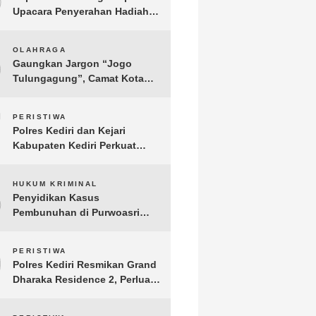
Upacara Penyerahan Hadiah
Lomba Hari Bhayangkara ke-
80
6
OLAHRAGA
Gaungkan Jargon “Jogo
Tulungagung”, Camat Kota
Menyelenggarakan Nobar
Piala Dunia di Pendopo
7
PERISTIWA
Tamanan
Polres Kediri dan Kejari
Kabupaten Kediri Perkuat
Koordinasi Penegakan Hukum
8
HUKUM KRIMINAL
Penyidikan Kasus
Pembunuhan di Purwoasri
Berlanjut, Satreskrim Polres
Kediri Gelar Rekonstruksi 42
9
PERISTIWA
Adegan
Polres Kediri Resmikan Grand
Dharaka Residence 2, Perluas
Akses Hunian Terjangkau