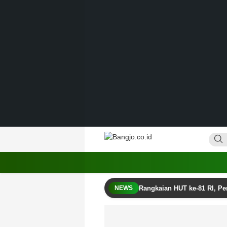
Lewati
ke
konten
Bangjo.co.id
Berani, Tegas, Terpercaya
Rangkaian HUT ke-81 RI, P
NEWS