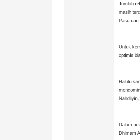
Jumlah re
masih terd
Pasuruan i
Untuk kem
optimis bi
Hal itu sa
mendomina
Nahdliyin,”
Dalam pela
Dhimam Ab