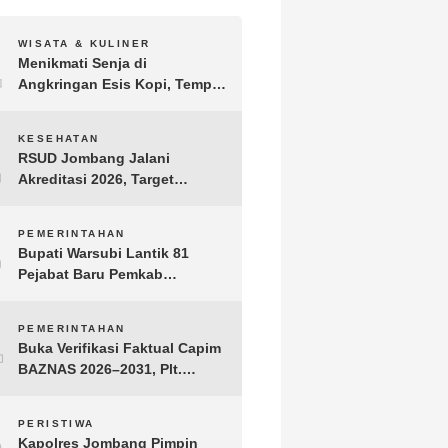
1
WISATA & KULINER
Menikmati Senja di
Angkringan Esis Kopi, Tempat
Nongkrong Syahdu di Area
Persawahan Desa Kepuh
2
KESEHATAN
RSUD Jombang Jalani
Akreditasi 2026, Target
Pertahankan Predikat
Paripurna dan Jaga Kualitas
3
PEMERINTAHAN
Layanan
Bupati Warsubi Lantik 81
Pejabat Baru Pemkab
Jombang, Berikut Daftar
Lengkapnya
4
PEMERINTAHAN
Buka Verifikasi Faktual Capim
BAZNAS 2026–2031, Plt.
Bupati Tulungagung
Tekankan Integritas dan
5
PERISTIWA
Transparansi
Kapolres Jombang Pimpin