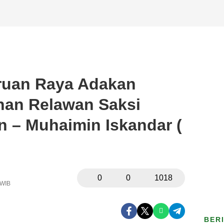
uan Raya Adakan
ihan Relawan Saksi
 – Muhaimin Iskandar (
0
0
1018
 WIB
BER