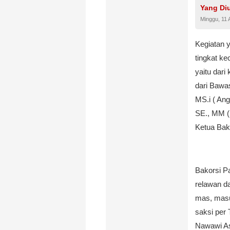
Yang Di
Minggu, 11 
Kegiatan y
tingkat k
yaitu dar
dari Bawa
MS.i ( An
SE., MM (
Ketua Bak
Bakorsi P
relawan d
mas, masu
saksi per
Nawawi As