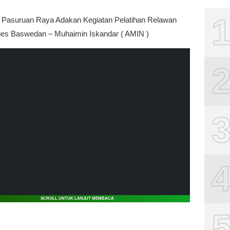
asuruan Raya Adakan Kegiatan Pelatihan Relawan
ies Baswedan – Muhaimin Iskandar ( AMIN )
SCROLL UNTUK LANJUT MEMBACA