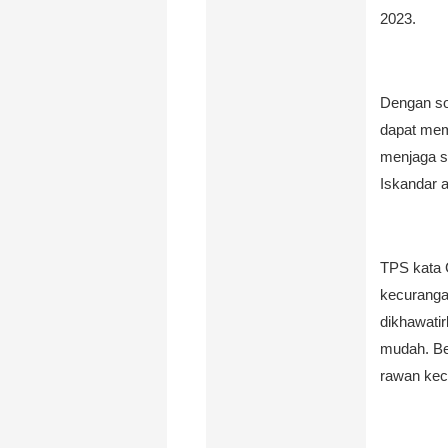
2023.
Dengan so
dapat mem
menjaga s
Iskandar a
TPS kata 
kecuranga
dikhawatir
mudah. Beg
rawan kec