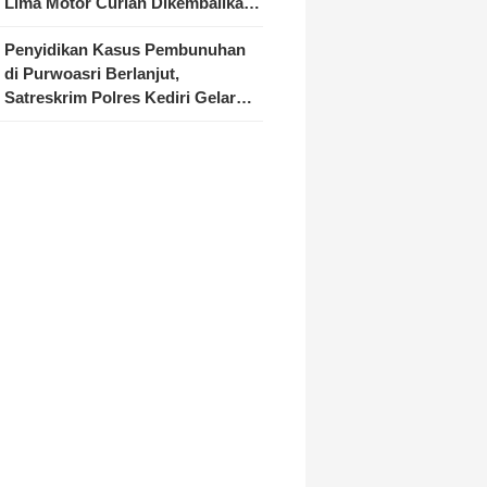
Lima Motor Curian Dikembalikan
ke Pemilik
Penyidikan Kasus Pembunuhan
di Purwoasri Berlanjut,
Satreskrim Polres Kediri Gelar
Rekonstruksi 42 Adegan