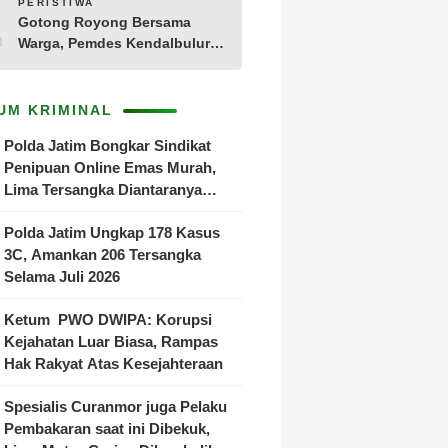
10
PERISTIWA
Gotong Royong Bersama
Warga, Pemdes Kendalbulur
Revitalisasi Total Jembatan
Gantung yang Rapuh
UM KRIMINAL
Polda Jatim Bongkar Sindikat
Penipuan Online Emas Murah,
Lima Tersangka Diantaranya
Warga Binaan Lapas Diamankan
Polda Jatim Ungkap 178 Kasus
3C, Amankan 206 Tersangka
Selama Juli 2026
Ketum PWO DWIPA: Korupsi
Kejahatan Luar Biasa, Rampas
Hak Rakyat Atas Kesejahteraan
Spesialis Curanmor juga Pelaku
Pembakaran saat ini Dibekuk,