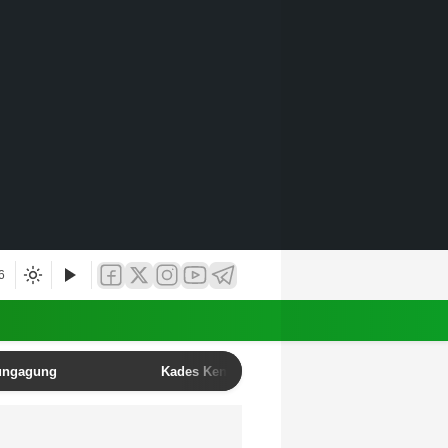
6
lungagung
Kades Kendalbulur Anang Mustofa Resmi Lant