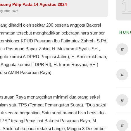
usung Pdip Pada 14 Agustus 2024
Agustus 2024
ang dihadiri oleh sekitar 200 peserta anggota Bakorsi
HUK
ecamatan tersebut menghadirkan beberapa nara sumber
i komisioner KPUD Pasuruan Ibu Fatimatuz Zahroh, S.Pd,
#
slu Pasuruan Bapak Zahid, H. Muzammil Syafii, SH.,
ggota komisi A DPRD Propinsi Jatim), H. Aminirrokhman,
 Anggota komisi II DPR RI), H. Imron Rosyadi, SH (
orsi AMIN Pasuruan Raya).
#
asuruan Raya menargetkan minimal dua orang saksi
#
alam satu TPS (Tempat Pemungutan Suara). “Dua saksi
k secara bergantian. Satu surat mandat bisa berisi dua
 TPS,” terang Penasihat Bakorsi Pasuruan Raya, M.
#
 Sholchah kepada redaksi bangjo, Minggu 3 Desember