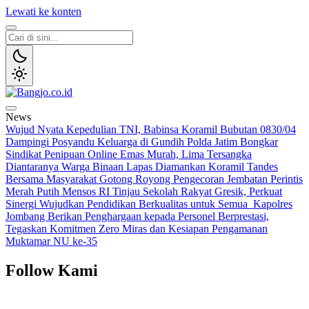
Lewati ke konten
Bangjo.co.id
Berani, Tegas, Terpercaya
News
Wujud Nyata Kepedulian TNI, Babinsa Koramil Bubutan 0830/04
Dampingi Posyandu Keluarga di Gundih
Polda Jatim Bongkar
Sindikat Penipuan Online Emas Murah, Lima Tersangka
Diantaranya Warga Binaan Lapas Diamankan
Koramil Tandes
Bersama Masyarakat Gotong Royong Pengecoran Jembatan Perintis
Merah Putih
Mensos RI Tinjau Sekolah Rakyat Gresik, Perkuat
Sinergi Wujudkan Pendidikan Berkualitas untuk Semua
Kapolres
Jombang Berikan Penghargaan kepada Personel Berprestasi,
Tegaskan Komitmen Zero Miras dan Kesiapan Pengamanan
Muktamar NU ke-35
Follow Kami