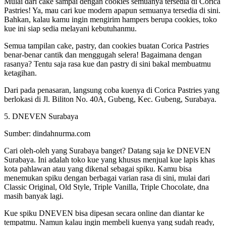
Mulai dari cake sampai dengan cookies semuanya tersedia di Corica
Pastries! Ya, mau cari kue modern apapun semuanya tersedia di sini.
Bahkan, kalau kamu ingin mengirim hampers berupa cookies, toko
kue ini siap sedia melayani kebutuhanmu.
Semua tampilan cake, pastry, dan cookies buatan Corica Pastries
benar-benar cantik dan menggugah selera! Bagaimana dengan
rasanya? Tentu saja rasa kue dan pastry di sini bakal membuatmu
ketagihan.
Dari pada penasaran, langsung coba kuenya di Corica Pastries yang
berlokasi di Jl. Biliton No. 40A, Gubeng, Kec. Gubeng, Surabaya.
5. DNEVEN Surabaya
Sumber: dindahnurma.com
Cari oleh-oleh yang Surabaya banget? Datang saja ke DNEVEN
Surabaya. Ini adalah toko kue yang khusus menjual kue lapis khas
kota pahlawan atau yang dikenal sebagai spiku. Kamu bisa
menemukan spiku dengan berbagai varian rasa di sini, mulai dari
Classic Original, Old Style, Triple Vanilla, Triple Chocolate, dna
masih banyak lagi.
Kue spiku DNEVEN bisa dipesan secara online dan diantar ke
tempatmu. Namun kalau ingin membeli kuenya yang sudah ready,