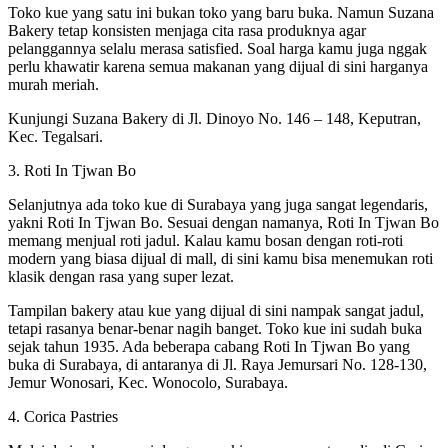
Toko kue yang satu ini bukan toko yang baru buka. Namun Suzana
Bakery tetap konsisten menjaga cita rasa produknya agar
pelanggannya selalu merasa satisfied. Soal harga kamu juga nggak
perlu khawatir karena semua makanan yang dijual di sini harganya
murah meriah.
Kunjungi Suzana Bakery di Jl. Dinoyo No. 146 – 148, Keputran,
Kec. Tegalsari.
3. Roti In Tjwan Bo
Selanjutnya ada toko kue di Surabaya yang juga sangat legendaris,
yakni Roti In Tjwan Bo. Sesuai dengan namanya, Roti In Tjwan Bo
memang menjual roti jadul. Kalau kamu bosan dengan roti-roti
modern yang biasa dijual di mall, di sini kamu bisa menemukan roti
klasik dengan rasa yang super lezat.
Tampilan bakery atau kue yang dijual di sini nampak sangat jadul,
tetapi rasanya benar-benar nagih banget. Toko kue ini sudah buka
sejak tahun 1935. Ada beberapa cabang Roti In Tjwan Bo yang
buka di Surabaya, di antaranya di Jl. Raya Jemursari No. 128-130,
Jemur Wonosari, Kec. Wonocolo, Surabaya.
4. Corica Pastries