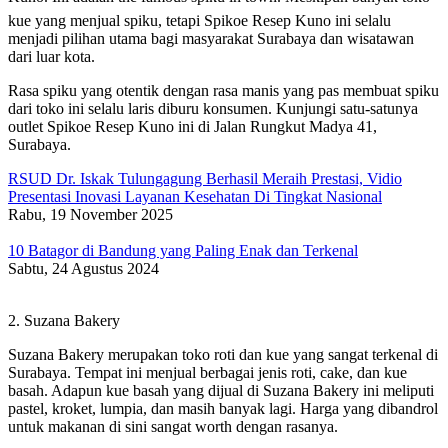
kue yang menjual spiku, tetapi Spikoe Resep Kuno ini selalu
menjadi pilihan utama bagi masyarakat Surabaya dan wisatawan
dari luar kota.
Rasa spiku yang otentik dengan rasa manis yang pas membuat spiku
dari toko ini selalu laris diburu konsumen. Kunjungi satu-satunya
outlet Spikoe Resep Kuno ini di Jalan Rungkut Madya 41,
Surabaya.
RSUD Dr. Iskak Tulungagung Berhasil Meraih Prestasi, Vidio
Presentasi Inovasi Layanan Kesehatan Di Tingkat Nasional
Rabu, 19 November 2025
10 Batagor di Bandung yang Paling Enak dan Terkenal
Sabtu, 24 Agustus 2024
2. Suzana Bakery
Suzana Bakery merupakan toko roti dan kue yang sangat terkenal di
Surabaya. Tempat ini menjual berbagai jenis roti, cake, dan kue
basah. Adapun kue basah yang dijual di Suzana Bakery ini meliputi
pastel, kroket, lumpia, dan masih banyak lagi. Harga yang dibandrol
untuk makanan di sini sangat worth dengan rasanya.