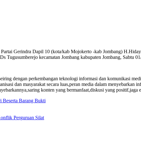
Partai Gerindra Dapil 10 (kota/kab Mojokerto -kab Jombang) H.Hidaya
g Ds Tugusumberejo kecamatan Jombang kabupaten Jombang, Sabtu 01/
i,seiring dengan perkembangan teknologi informasi dan komunikasi med
ganisasi dan masyarakat secara luas,peran media dalam menyebarkan info
ebarkannya,saring konten yang bermanfaat,diskusi yang positif,jaga 
i Beserta Barang Bukti
Konflik Perguruan Silat