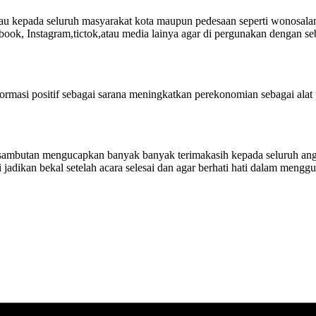
epada seluruh masyarakat kota maupun pedesaan seperti wonosalam 
book, Instagram,tictok,atau media lainya agar di pergunakan dengan s
formasi positif sebagai sarana meningkatkan perekonomian sebagai a
sambutan mengucapkan banyak banyak terimakasih kepada seluruh ang
 jadikan bekal setelah acara selesai dan agar berhati hati dalam meng