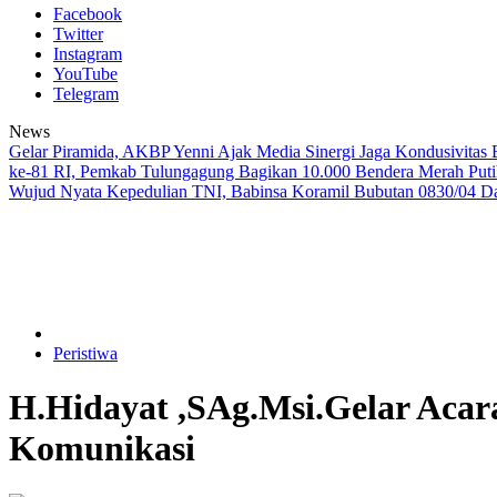
Facebook
Twitter
Instagram
YouTube
Telegram
News
Gelar Piramida, AKBP Yenni Ajak Media Sinergi Jaga Kondusivitas
ke-81 RI, Pemkab Tulungagung Bagikan 10.000 Bendera Merah Put
Wujud Nyata Kepedulian TNI, Babinsa Koramil Bubutan 0830/04 D
Peristiwa
H.Hidayat ,SAg.Msi.Gelar Acara
Komunikasi