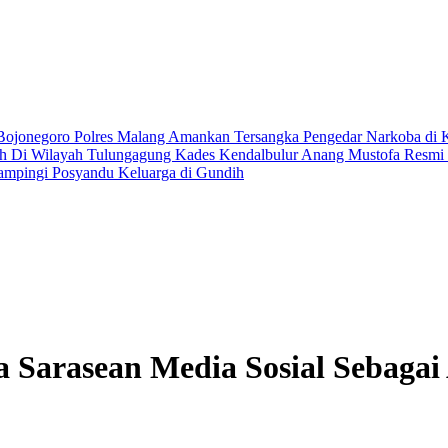
 Bojonegoro
Polres Malang Amankan Tersangka Pengedar Narkoba di 
ih Di Wilayah Tulungagung
Kades Kendalbulur Anang Mustofa Resmi L
ampingi Posyandu Keluarga di Gundih
 Sarasean Media Sosial Sebagai